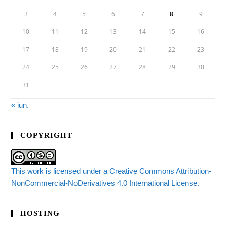
3
4
5
6
7
8
9
10
11
12
13
14
15
16
17
18
19
20
21
22
23
24
25
26
27
28
29
30
31
« iun.
COPYRIGHT
This work is licensed under a Creative Commons Attribution-
NonCommercial-NoDerivatives 4.0 International License.
HOSTING