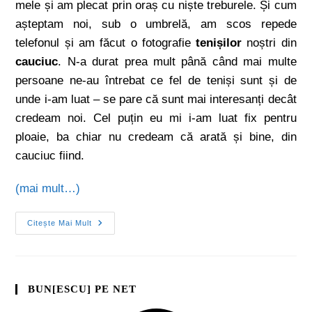
mele și am plecat prin oraș cu niște treburele. Și cum
așteptam noi, sub o umbrelă, am scos repede
telefonul și am făcut o fotografie
tenișilor
noștri din
cauciuc
. N-a durat prea mult până când mai multe
persoane ne-au întrebat ce fel de teniși sunt și de
unde i-am luat – se pare că sunt mai interesanți decât
credeam noi. Cel puțin eu mi i-am luat fix pentru
ploaie, ba chiar nu credeam că arată și bine, din
cauciuc fiind.
(mai mult…)
Citește Mai Mult
BUN[ESCU] PE NET