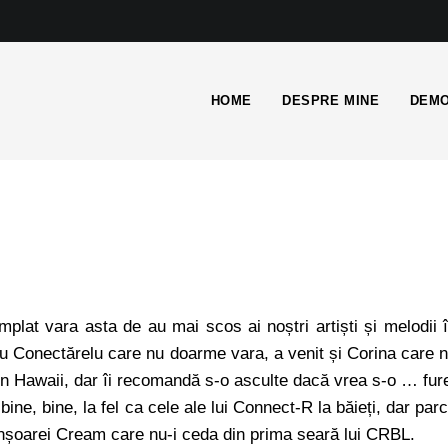
HOME
DESPRE MINE
DEMO
mplat vara asta de au mai scos ai noștri artiști și melodii 
 Conectărelu care nu doarme vara, a venit și Corina care 
in Hawaii, dar îi recomandă s-o asculte dacă vrea s-o … fur
 bine, bine, la fel ca cele ale lui Connect-R la băieți, dar par
onșoarei Cream care nu-i ceda din prima seară lui CRBL.