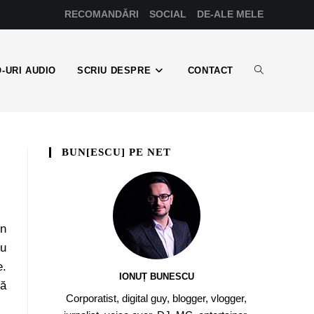
RECOMANDĂRI
SOCIAL
DE-ALE MELE
-URI AUDIO
SCRIU DESPRE
CONTACT
BUN[ESCU] PE NET
în
nu
e.
IONUȚ BUNESCU
că
Corporatist, digital guy, blogger, vlogger,