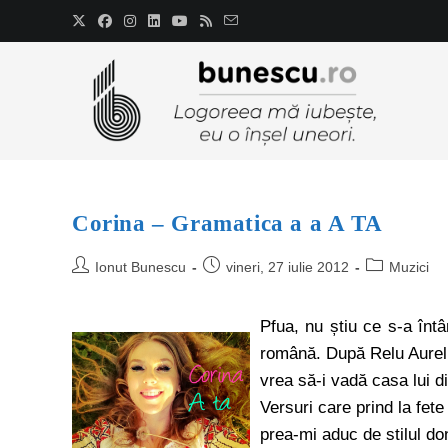
Corina – Gramatica a a A TA
Ionut Bunescu
vineri, 27 iulie 2012
Muzici
Pfua, nu știu ce s-a întâ
română. După Relu Aurelu
vrea să-i vadă casa lui d
Versuri care prind la fete
prea-mi aduc de stilul d