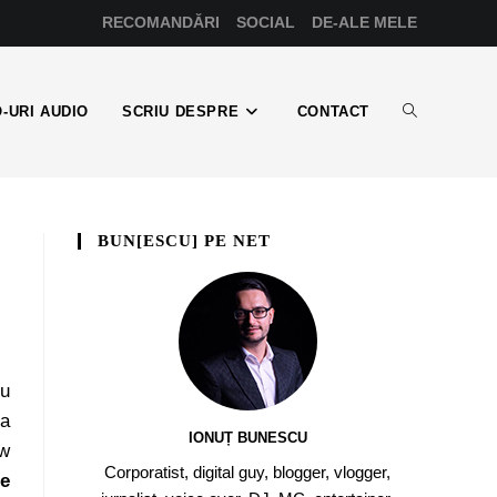
RECOMANDĂRI
SOCIAL
DE-ALE MELE
-URI AUDIO
SCRIU DESPRE
CONTACT
BUN[ESCU] PE NET
e
cu
la
IONUȚ BUNESCU
ow
Corporatist, digital guy, blogger, vlogger,
de