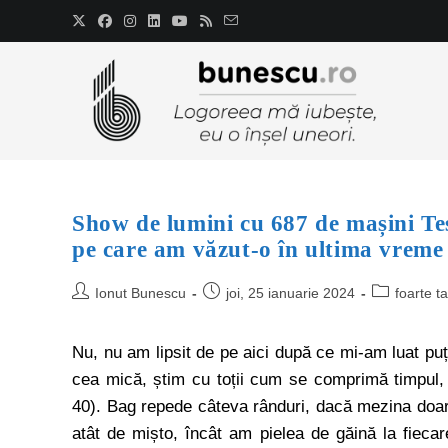
Show de lumini cu 687 de mașini Tes
pe care am văzut-o în ultima vreme
Ionut Bunescu
joi, 25 ianuarie 2024
foarte ta
Nu, nu am lipsit de pe aici după ce mi-am luat puț
cea mică, știm cu toții cum se comprimă timpul,
40). Bag repede câteva rânduri, dacă mezina doa
atât de mișto, încât am pielea de găină la fieca