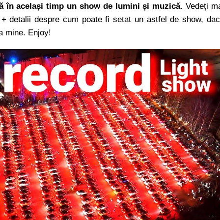
ză în același timp un show de lumini și muzică.
Vedeți m
e + detalii despre cum poate fi setat un astfel de show, da
ca mine. Enjoy!