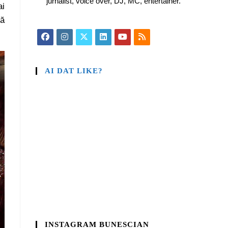
jurnalist, voice over, DJ, MC, entertainer.
ai
că
AI DAT LIKE?
INSTAGRAM BUNESCIAN