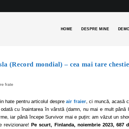
HOME
DESPRE MINE
DEMO
la (Record mondial) – cea mai tare chesti
re frate
in hate pentru articolul despre
air fraier
, ci muncă, acasă 
 odată cu înaintarea în vârstă (damn, nu mai e mult până 
rme, iar până începe Survivor mai e puțin: am văzut un sh
re revizionare!
Pe scurt, Finlanda, noiembrie 2023, 687 