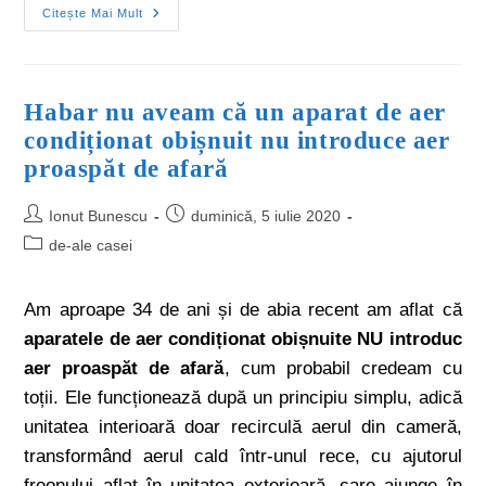
Citește Mai Mult
Habar nu aveam că un aparat de aer
condiționat obișnuit nu introduce aer
proaspăt de afară
Ionut Bunescu
duminică, 5 iulie 2020
de-ale casei
Am aproape 34 de ani și de abia recent am aflat că
aparatele
de aer condiționat obișnuite NU introduc
aer proaspăt de afară
, cum probabil credeam cu
toții. Ele funcționează după un principiu simplu, adică
unitatea interioară doar recirculă aerul din cameră,
transformând aerul cald într-unul rece, cu ajutorul
freonului aflat în unitatea exterioară, care ajunge în