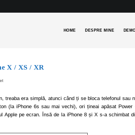
HOME
DESPRE MINE
DEMO
ne X / XS / XR
et
treaba era simplă, atunci când ți se bloca telefonul sau 
on (la iPhone 6s sau mai vechi), ori țineai apăsat Power
 Apple pe ecran. Însă de la iPhone 8 și X s-a schimbat d