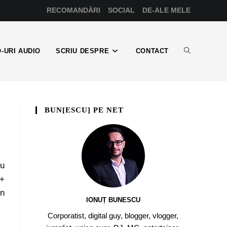
RECOMANDĂRI
SOCIAL
DE-ALE MELE
-URI AUDIO
SCRIU DESPRE
CONTACT
BUN[ESCU] PE NET
nu
 +
in
IONUȚ BUNESCU
Corporatist, digital guy, blogger, vlogger,