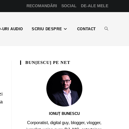
RECOMANDĂRI
SOCIAL
DE-ALE MELE
-URI AUDIO
SCRIU DESPRE
CONTACT
BUN[ESCU] PE NET
a
zi
ba
IONUȚ BUNESCU
Corporatist, digital guy, blogger, vlogger,