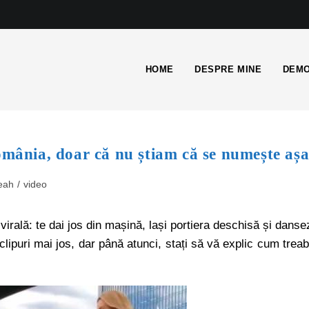
HOME
DESPRE MINE
DEMO
omânia, doar că nu știam că se numește aș
eah
/
video
irală: te dai jos din mașină, lași portiera deschisă și danse
lipuri mai jos, dar până atunci, stați să vă explic cum trea