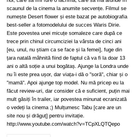
noi, care să îmi fure o lacrimă, care să mă afunde în
scaunul de la cinema la anumite secvențe. Filmul se
numește Desert flower și este bazat pe autobiografia
best-seller a fotomodelului de succes Waris Dirie.
Este povestea unei micuțe somaleze care după ce
trece prin chinul circumciziei la vârsta de cinci ani
[eu, unul, nu știam ca se face și la femei], fuge din
țara natală mâhnită fiind de faptul că va fi la doar 13
ani o altă soție a unui bogătaș. Ajunge la Londra unde
nu îi este prea ușor, dar viața-i dă o "soră", chiar și o
"mamă". Apoi ajunge top model. Nu mă pricep eu la
făcut review-uri, dar consider că e suficient, puțin mai
mult găsiți în trailer, iar povestea minunat ecranizată
o vedeți la cinema ;) Mulțumesc Tabu [care are un
site nou și drăguț] pentru invitație.
http://www.youtube.com/watch?v=TCpXLQTQepo