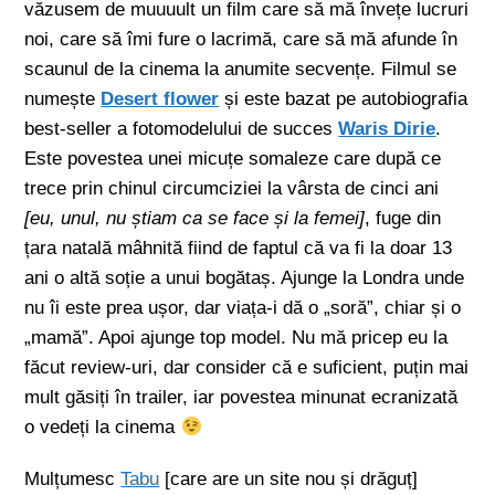
văzusem de muuuult un film care să mă învețe lucruri
noi, care să îmi fure o lacrimă, care să mă afunde în
scaunul de la cinema la anumite secvențe. Filmul se
numește
Desert flower
și este bazat pe autobiografia
best-seller a fotomodelului de succes
Waris Dirie
.
Este povestea unei micuțe somaleze care după ce
trece prin chinul circumciziei
la vârsta de cinci ani
[eu, unul, nu știam ca se face și la femei]
, fuge din
țara natală mâhnită fiind de faptul că va fi la doar 13
ani o altă soție a unui bogătaș. Ajunge la Londra unde
nu îi este prea ușor, dar viața-i dă o „soră”, chiar și o
„mamă”. Apoi ajunge top model. Nu mă pricep eu la
făcut review-uri, dar consider că e suficient, puțin mai
mult găsiți în trailer, iar povestea minunat ecranizată
o vedeți la cinema
Mulțumesc
Tabu
[care are un site nou și drăguț]