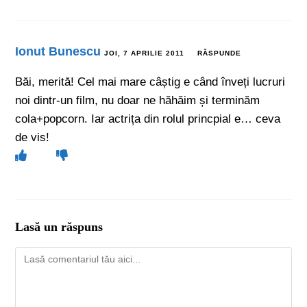
Ionut Bunescu
JOI, 7 APRILIE 2011
RĂSPUNDE
Băi, merită! Cel mai mare câștig e când înveți lucruri
noi dintr-un film, nu doar ne hăhăim și terminăm
cola+popcorn. Iar actrița din rolul princpial e… ceva
de vis!
Lasă un răspuns