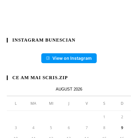
INSTAGRAM BUNESCIAN
View on Instagram
CE AM MAI SCRIS.ZIP
AUGUST 2026
L
MA
MI
J
V
S
D
1
2
3
4
5
6
7
8
9