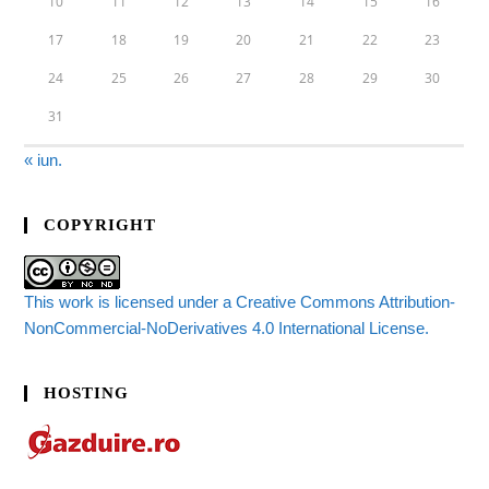
10
11
12
13
14
15
16
17
18
19
20
21
22
23
24
25
26
27
28
29
30
31
« iun.
COPYRIGHT
This work is licensed under a Creative Commons Attribution-
NonCommercial-NoDerivatives 4.0 International License.
HOSTING