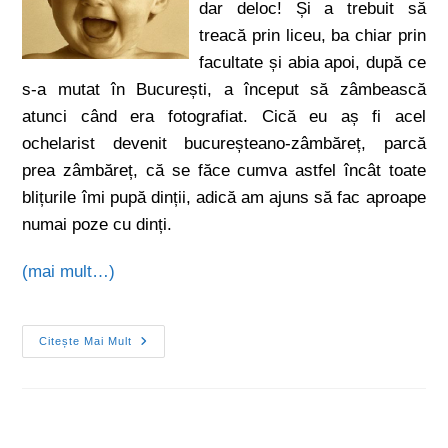
dar deloc! Și a trebuit să
treacă prin liceu, ba chiar prin
facultate și abia apoi, după ce
s-a mutat în București, a început să zâmbească
atunci când era fotografiat. Cică eu aș fi acel
ochelarist devenit bucureșteano-zâmbăreț, parcă
prea zâmbăreț, că se făce cumva astfel încât toate
blițurile îmi pupă dinții, adică am ajuns să fac aproape
numai poze cu dinți.
(mai mult…)
Citește Mai Mult