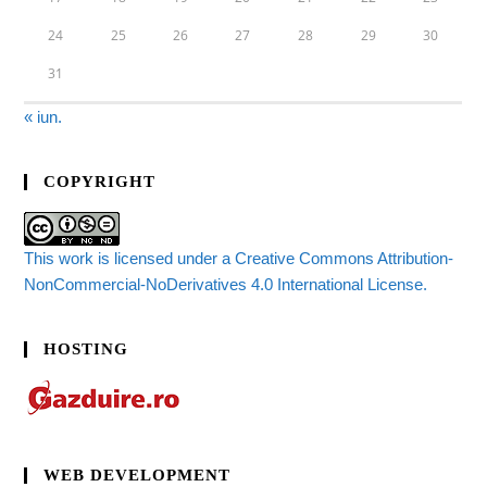
24
25
26
27
28
29
30
31
« iun.
COPYRIGHT
This work is licensed under a Creative Commons Attribution-
NonCommercial-NoDerivatives 4.0 International License.
HOSTING
WEB DEVELOPMENT