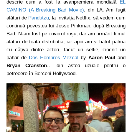
descrie cum a fost la avanpremiera mondială
EL
CAMINO (A Breaking Bad Movie)
, din LA. Am fugit
alături de
Pandutzu
, la invitația Netflix, să vedem cum
continuă povestea lui Jesse Pinkman, după Breaking
Bad. N-am fost pe covorul roșu, dar am urmărit filmul
alături de toată distribuția, iar apoi am și bătut palma
cu câțiva dintre actori, făcut un selfie, ciocnit un
pahar de
Dos Hombres Mezcal
by
Aaron Paul
and
Bryan Cranston
… din astea uzuale pentru o
petrecere în
Berceni
Hollywood.