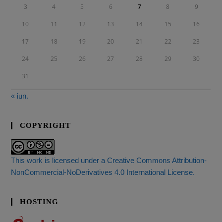
3
4
5
6
7
8
9
10
11
12
13
14
15
16
17
18
19
20
21
22
23
24
25
26
27
28
29
30
31
« iun.
COPYRIGHT
This work is licensed under a Creative Commons Attribution-
NonCommercial-NoDerivatives 4.0 International License.
HOSTING