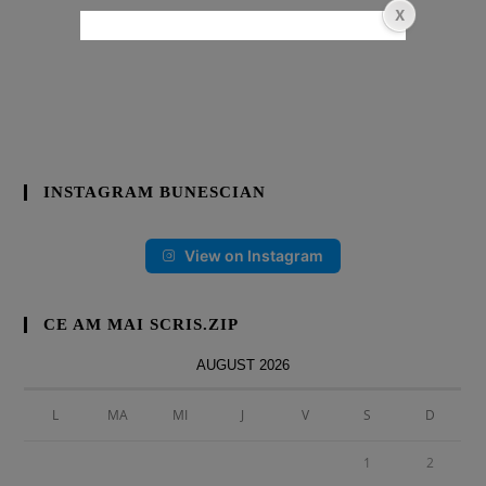
INSTAGRAM BUNESCIAN
View on Instagram
CE AM MAI SCRIS.ZIP
AUGUST 2026
L
MA
MI
J
V
S
D
1
2