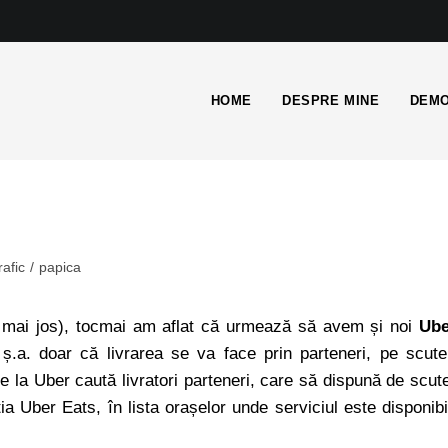
HOME
DESPRE MINE
DEMO
rafic
/
papica
mai jos), tocmai am aflat că urmează să avem și noi
Ube
.a. doar că livrarea se va face prin parteneri, pe scute
 la Uber caută livratori parteneri, care să dispună de scut
ția Uber Eats, în lista orașelor unde serviciul este disponibi