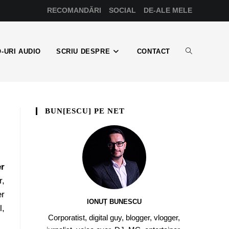
RECOMANDĂRI
SOCIAL
DE-ALE MELE
-URI AUDIO
SCRIU DESPRE
CONTACT
BUN[ESCU] PE NET
r
r,
er
IONUȚ BUNESCU
l,
Corporatist, digital guy, blogger, vlogger,