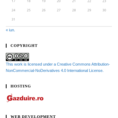
17
18
19
20
21
22
23
24
25
26
27
28
29
30
31
« iun.
COPYRIGHT
This work is licensed under a Creative Commons Attribution-
NonCommercial-NoDerivatives 4.0 International License.
HOSTING
WEB DEVELOPMENT