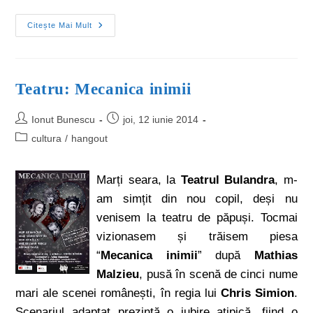
Citește Mai Mult
Teatru: Mecanica inimii
Ionut Bunescu
joi, 12 iunie 2014
cultura
/
hangout
Marți seara, la
Teatrul Bulandra
, m-
am simțit din nou copil, deși nu
venisem la teatru de păpuși. Tocmai
vizionasem și trăisem piesa
“
Mecanica inimii
” după
Mathias
Malzieu
, pusă în scenă de cinci nume
mari ale scenei românești, în regia lui
Chris Simion
.
Scenariul adaptat prezintă o iubire atipică, fiind o