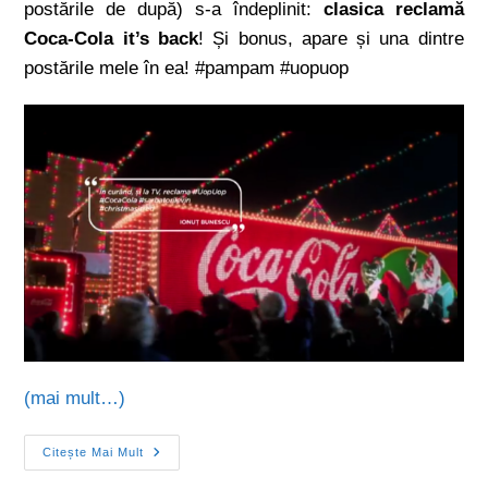
postările de după) s-a îndeplinit:
clasica reclamă
Coca-Cola it’s back
! Și bonus, apare și una dintre
postările mele în ea! #pampam #uopuop
(mai mult…)
Citește Mai Mult