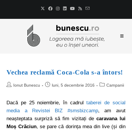
Vechea reclamă Coca-Cola s-a întors!
Ionut Bunescu
luni, 5 decembrie 2016
Campanii
Dacă pe 25 noiembrie, în cadrul
taberei de social
media a Revistei BIZ #smsbizcamp
, am avut
neașteptata surpriză să fim vizitați de
caravana lui
Moș Crăciun
, se pare că dorința mea din live (și din