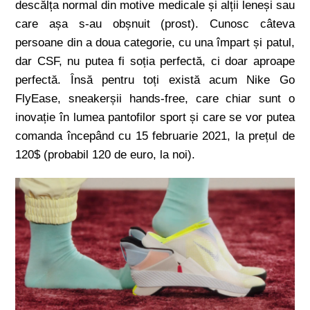
descălța normal din motive medicale și alții leneși sau
care așa s-au obșnuit (prost). Cunosc câteva
persoane din a doua categorie, cu una împart și patul,
dar CSF, nu putea fi soția perfectă, ci doar aproape
perfectă. Însă pentru toți există acum Nike Go
FlyEase, sneakerșii hands-free, care chiar sunt o
inovație în lumea pantofilor sport și care se vor putea
comanda începând cu 15 februarie 2021, la prețul de
120$ (probabil 120 de euro, la noi).