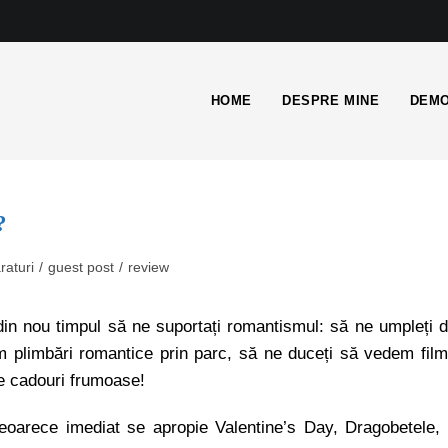
HOME
DESPRE MINE
DEMO
?
aturi
/
guest post
/
review
din nou timpul să ne suportați romantismul: să ne umpleți 
cem plimbări romantice prin parc, să ne duceți să vedem fil
de cadouri frumoase!
 deoarece imediat se apropie Valentine’s Day, Dragobetele,