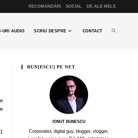
RECOMANDĂRI
SOCIAL
DE-ALE MELE
-URI AUDIO
SCRIU DESPRE
CONTACT
BUN[ESCU] PE NET
de
me
IONUȚ BUNESCU
Corporatist, digital guy, blogger, vlogger,
 1