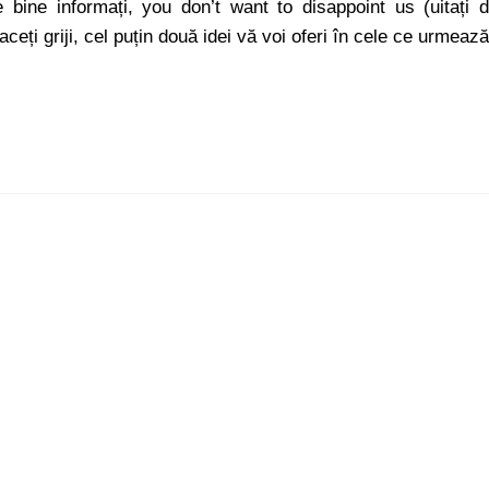
te bine informați, you don’t want to disappoint us (uitați 
ceți griji, cel puțin două idei vă voi oferi în cele ce urmează