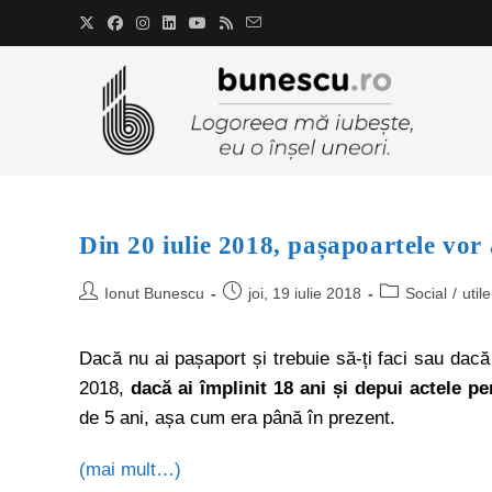
Din 20 iulie 2018, pașapoartele vor 
Ionut Bunescu
joi, 19 iulie 2018
Social
/
utile
Dacă nu ai pașaport și trebuie să-ți faci sau dacă t
2018,
dacă ai împlinit 18 ani și depui actele pe
de 5 ani, așa cum era până în prezent.
(mai mult…)