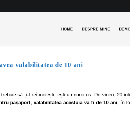
HOME
DESPRE MINE
DEMO
avea valabilitatea de 10 ani
rebuie să ți-l reînnoiești, ești un norocos. De vineri, 20 iul
ntru pașaport, valabilitatea acestuia va fi de 10 ani
, în l