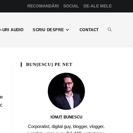
RECOMANDĂRI
SOCIAL
DE-ALE MELE
-URI AUDIO
SCRIU DESPRE
CONTACT
BUN[ESCU] PE NET
ie
oc
IONUȚ BUNESCU
Corporatist, digital guy, blogger, vlogger,