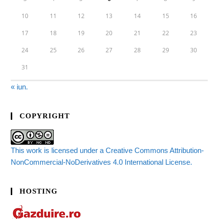
10
11
12
13
14
15
16
17
18
19
20
21
22
23
24
25
26
27
28
29
30
31
« iun.
COPYRIGHT
This work is licensed under a Creative Commons Attribution-
NonCommercial-NoDerivatives 4.0 International License.
HOSTING