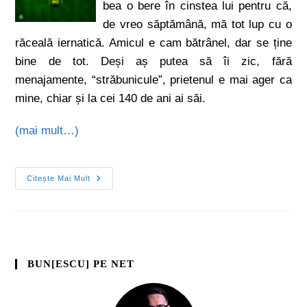
bea o bere în cinstea lui pentru că,
de vreo săptămână, mă tot lup cu o
răceală iernatică. Amicul e cam bătrânel, dar se ține
bine de tot. Deși aș putea să îi zic, fără
menajamente, “străbunicule”, prietenul e mai ager ca
mine, chiar și la cei 140 de ani ai săi.
(mai mult…)
Citește Mai Mult
BUN[ESCU] PE NET