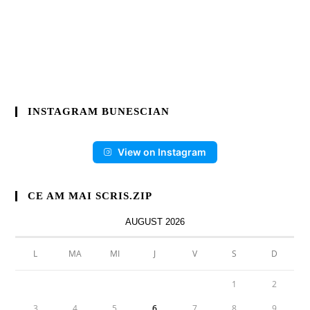
INSTAGRAM BUNESCIAN
View on Instagram
CE AM MAI SCRIS.ZIP
AUGUST 2026
L
MA
MI
J
V
S
D
1
2
3
4
5
6
7
8
9