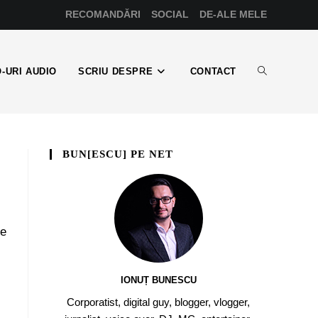
RECOMANDĂRI
SOCIAL
DE-ALE MELE
-URI AUDIO
SCRIU DESPRE
CONTACT
BUN[ESCU] PE NET
pe
IONUȚ BUNESCU
Corporatist, digital guy, blogger, vlogger,