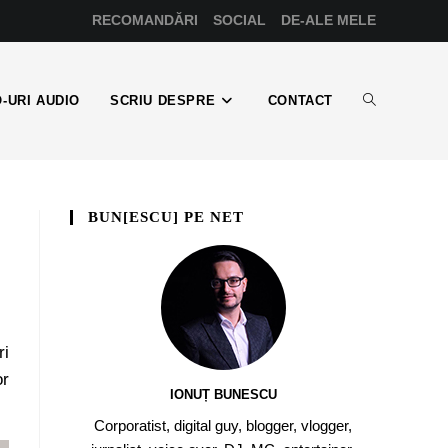
RECOMANDĂRI
SOCIAL
DE-ALE MELE
-URI AUDIO
SCRIU DESPRE
CONTACT
BUN[ESCU] PE NET
ri
or
IONUȚ BUNESCU
Corporatist, digital guy, blogger, vlogger,