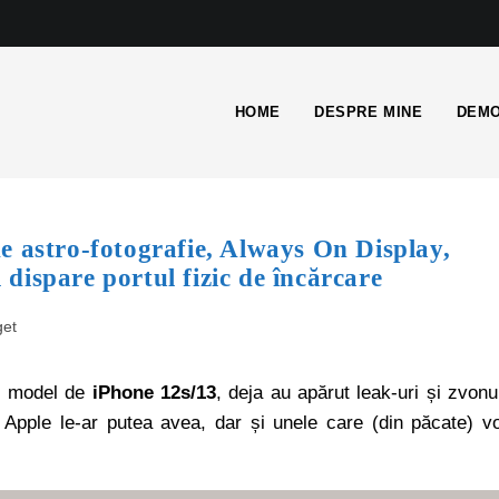
HOME
DESPRE MINE
DEMO
e astro-fotografie, Always On Display,
ispare portul fizic de încărcare
get
ul model de
iPhone 12s/13
, deja au apărut leak-uri și zvonu
l Apple le-ar putea avea, dar și unele care (din păcate) v