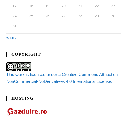
17
18
19
20
21
22
23
24
25
26
27
28
29
30
31
« iun.
COPYRIGHT
This work is licensed under a Creative Commons Attribution-
NonCommercial-NoDerivatives 4.0 International License.
HOSTING