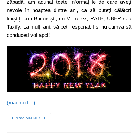
zăpadă, am adunat toate informațiile de care aveți
nevoie în noaptea dintre ani, ca să puteți călători
liniștiți prin București, cu Metrorex, RATB, UBER sau
Taxify. La mulți ani, să beți responabil și nu cumva să
conduceți voi apoi!
(mai mult…)
Citește Mai Mult