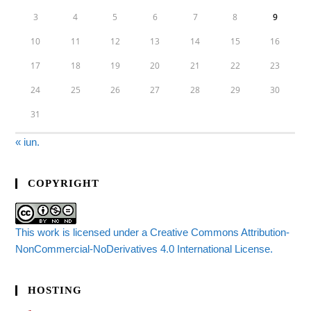
3
4
5
6
7
8
9
10
11
12
13
14
15
16
17
18
19
20
21
22
23
24
25
26
27
28
29
30
31
« iun.
COPYRIGHT
This work is licensed under a Creative Commons Attribution-
NonCommercial-NoDerivatives 4.0 International License.
HOSTING