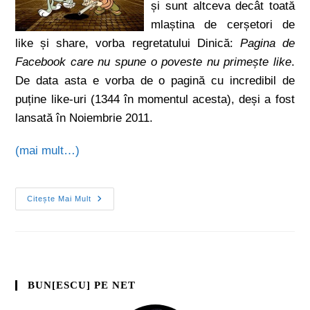
și sunt altceva decât toată
mlaștina de cerșetori de
like și share, vorba regretatului Dinică:
Pagina de
Facebook care nu spune o poveste nu primește like
.
De data asta e vorba de o pagină cu incredibil de
puține like-uri (1344 în momentul acesta), deși a fost
lansată în Noiembrie 2011.
(mai mult…)
Citește Mai Mult
BUN[ESCU] PE NET