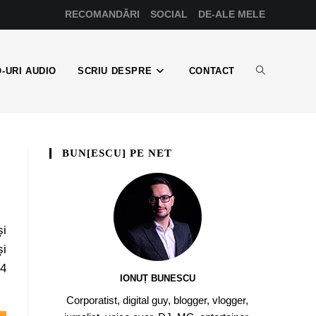
RECOMANDĂRI
SOCIAL
DE-ALE MELE
-URI AUDIO
SCRIU DESPRE
CONTACT
BUN[ESCU] PE NET
și
și
 4
IONUȚ BUNESCU
Corporatist, digital guy, blogger, vlogger,