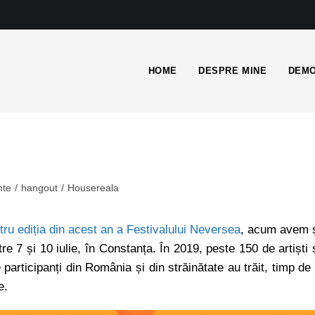
HOME
DESPRE MINE
DEMO
nte
/
hangout
/
Housereala
entru ediția din acest an a Festivalului Neversea
, acum avem 
re 7 și 10 iulie, în Constanța. În 2019, peste 150 de artiști 
articipanți din România și din străinătate au trăit, timp de
e.