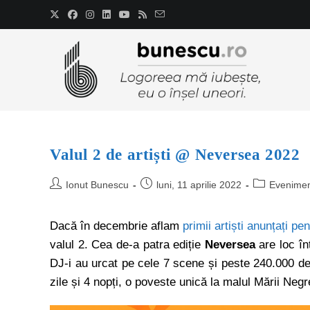
Valul 2 de artiști @ Neversea 2022
Ionut Bunescu
luni, 11 aprilie 2022
Evenime
Dacă în decembrie aflam
primii artiști anunțați p
valul 2. Cea de-a patra ediție
Neversea
are loc înt
DJ-i au urcat pe cele 7 scene și peste 240.000 de p
zile și 4 nopți, o poveste unică la malul Mării Negr