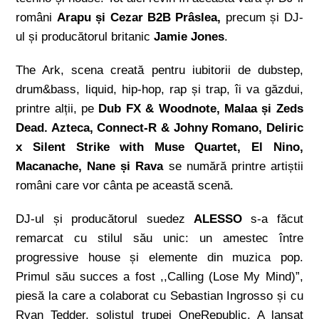
români
Arapu și Cezar B2B Prâslea,
precum și DJ-
ul și producătorul britanic
Jamie Jones
.
The Ark, scena creată pentru iubitorii de dubstep,
drum&bass, liquid, hip-hop, rap și trap, îi va găzdui,
printre alții, pe
Dub FX & Woodnote, Malaa și Zeds
Dead. Azteca, Connect-R & Johny Romano, Deliric
x Silent Strike with Muse Quartet, El Nino,
Macanache, Nane și Rava
se numără printre artiștii
români care vor cânta pe această scenă.
DJ-ul și producătorul suedez
ALESSO
s-a făcut
remarcat cu stilul său unic: un amestec între
progressive house și elemente din muzica pop.
Primul său succes a fost ,,Calling (Lose My Mind)”,
piesă la care a colaborat cu Sebastian Ingrosso și cu
Ryan Tedder, solistul trupei OneRepublic. A lansat