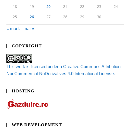
18
19
20
21
22
23
24
25
26
27
28
29
30
« mart.
mai »
COPYRIGHT
This work is licensed under a Creative Commons Attribution-
NonCommercial-NoDerivatives 4.0 International License.
HOSTING
WEB DEVELOPMENT