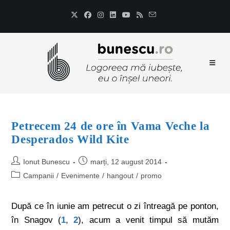
Petrecem 24 de ore în Vama Veche la
Desperados Wild Kite
Ionut Bunescu
marți, 12 august 2014
Campanii
/
Evenimente
/
hangout
/
promo
După ce în iunie am petrecut o zi întreagă pe ponton,
în Snagov (
1
,
2
), acum a venit timpul să mutăm