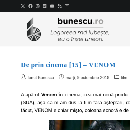
De prin cinema [15] – VENOM
Ionut Bunescu
marți, 9 octombrie 2018
film
A apărut
Venom
în cinema, cea mai nouă produc
(SUA), așa că m-am dus la film fără așteptări, da
făcut, VENOM e chiar mișto, coloana sonoră e de 