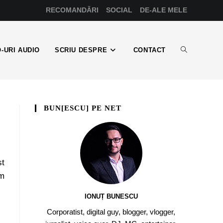
RECOMANDĂRI
SOCIAL
DE-ALE MELE
-URI AUDIO
SCRIU DESPRE
CONTACT
BUN[ESCU] PE NET
st
am
IONUȚ BUNESCU
Corporatist, digital guy, blogger, vlogger,