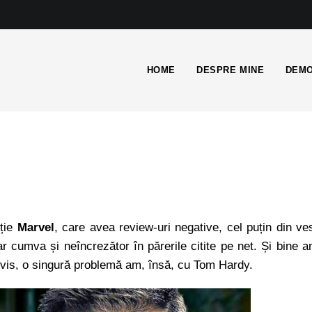
HOME
DESPRE MINE
DEMO
ție
Marvel
, care avea review-uri negative, cel puțin din ve
r cumva și neîncrezător în părerile citite pe net. Și bine 
vis, o singură problemă am, însă, cu Tom Hardy.