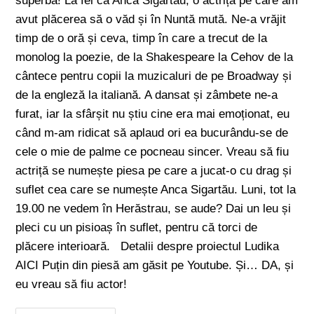
superbă! La fel ca Anca Sigartău, o actriță pe care am
avut plăcerea să o văd și în Nuntă mută. Ne-a vrăjit
timp de o oră și ceva, timp în care a trecut de la
monolog la poezie, de la Shakespeare la Cehov de la
cântece pentru copii la muzicaluri de pe Broadway și
de la engleză la italiană. A dansat și zâmbete ne-a
furat, iar la sfârșit nu știu cine era mai emoționat, eu
când m-am ridicat să aplaud ori ea bucurându-se de
cele o mie de palme ce pocneau sincer. Vreau să fiu
actriță se numește piesa pe care a jucat-o cu drag și
suflet cea care se numește Anca Sigartău. Luni, tot la
19.00 ne vedem în Herăstrau, se aude? Dai un leu și
pleci cu un pisioaș în suflet, pentru că torci de
plăcere interioară. Detalii despre proiectul Ludika
AICI Puțin din piesă am găsit pe Youtube. Și… DA, și
eu vreau să fiu actor!