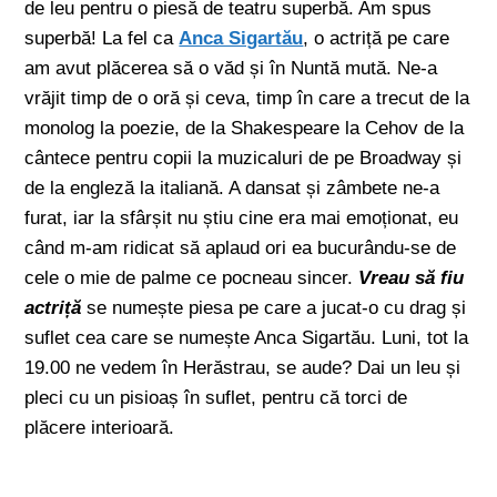
de leu pentru o piesă de teatru superbă. Am spus
superbă! La fel ca
Anca Sigartău
, o actriță pe care
am avut plăcerea să o văd și în Nuntă mută. Ne-a
vrăjit timp de o oră și ceva, timp în care a trecut de la
monolog la poezie, de la Shakespeare la Cehov de la
cântece pentru copii la muzicaluri de pe Broadway și
de la engleză la italiană. A dansat și zâmbete ne-a
furat, iar la sfârșit nu știu cine era mai emoționat, eu
când m-am ridicat să aplaud ori ea bucurându-se de
cele o mie de palme ce pocneau sincer.
Vreau să fiu
actriță
se numește piesa pe care a jucat-o cu drag și
suflet cea care se numește Anca Sigartău. Luni, tot la
19.00 ne vedem în Herăstrau, se aude? Dai un leu și
pleci cu un pisioaș în suflet, pentru că torci de
plăcere interioară.