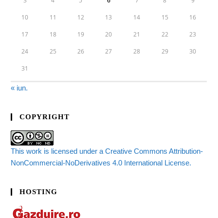
3
4
5
6
7
8
9
10
11
12
13
14
15
16
17
18
19
20
21
22
23
24
25
26
27
28
29
30
31
« iun.
COPYRIGHT
This work is licensed under a Creative Commons Attribution-
NonCommercial-NoDerivatives 4.0 International License.
HOSTING