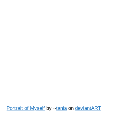
Portrait of Myself
by ~
tania
on
deviant
ART