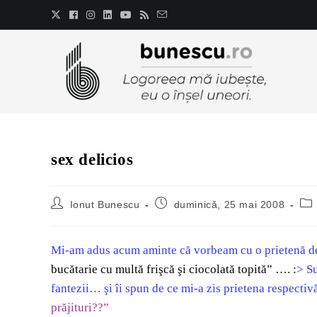
sex delicios
Ionut Bunescu
duminică, 25 mai 2008
Mi-am adus acum aminte că vorbeam cu o prietenă de
bucătarie cu multă frişcă şi ciocolată topită” …. :
> Su
fantezii… şi îi spun de ce mi-a zis prietena respectiv
prăjituri??”