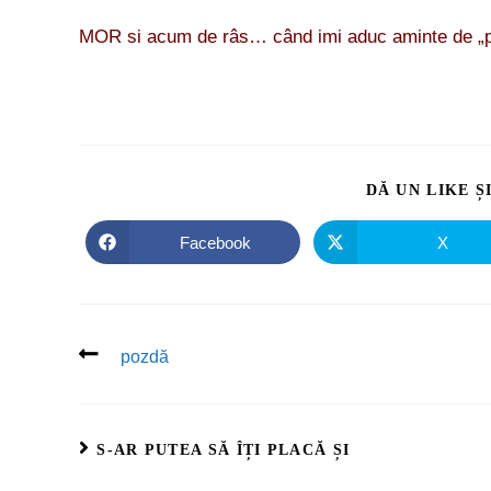
MOR si acum de râs… când imi aduc aminte de „pră
DĂ UN LIKE Ș
Facebook
X
pozdă
S-AR PUTEA SĂ ÎȚI PLACĂ ȘI