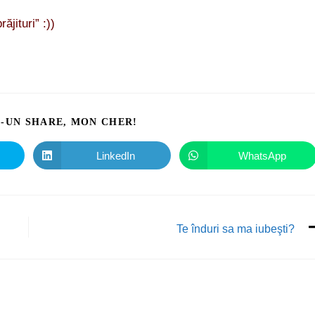
jituri” :))
I-UN SHARE, MON CHER!
LinkedIn
WhatsApp
Te înduri sa ma iubeşti?