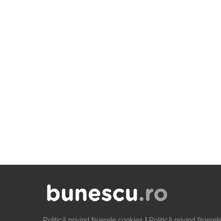
Politică privind fișierele cookies
|
Politică privind fișiere