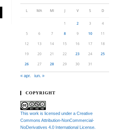
L
MA
MI
J
V
S
D
1
2
3
4
5
6
7
8
9
10
11
12
13
14
15
16
17
18
19
20
21
22
23
24
25
26
27
28
29
30
31
« apr.
iun. »
COPYRIGHT
This work is licensed under a Creative
Commons Attribution-NonCommercial-
NoDerivatives 4.0 International License.