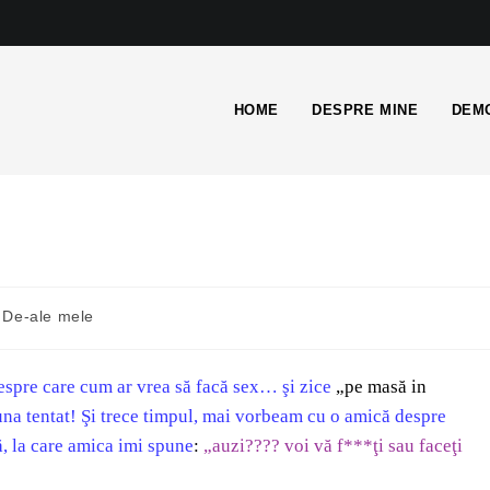
HOME
DESPRE MINE
DEMO
De-ale mele
spre care cum ar vrea să facă sex… şi zice
„pe masă in
na tentat! Şi trece timpul, mai vorbeam cu o amică despre
ă, la care amica imi spune
:
„auzi???? voi vă f***ţi sau faceţi