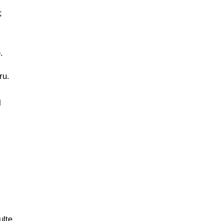
;
.
ru.
l
ulte