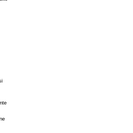
si
nte
ine