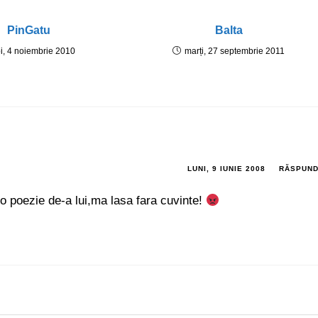
PinGatu
Balta
oi, 4 noiembrie 2010
marți, 27 septembrie 2011
LUNI, 9 IUNIE 2008
RĂSPUN
o poezie de-a lui,ma lasa fara cuvinte!