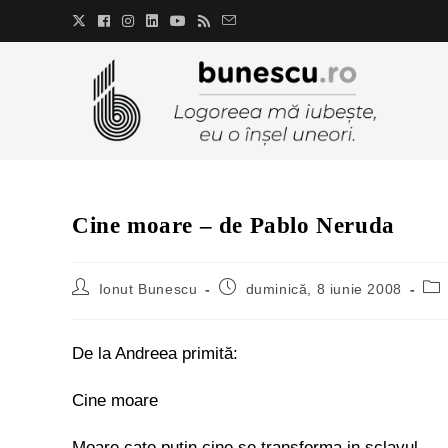
Cine moare – de Pablo Neruda
Ionut Bunescu
duminică, 8 iunie 2008
De la Andreea primită:
Cine moare
Moare cate putin cine se transforma in sclavul