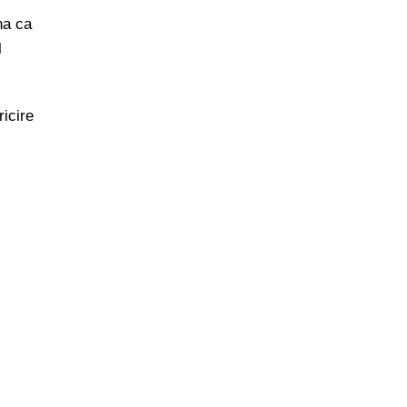
na ca
l
icire