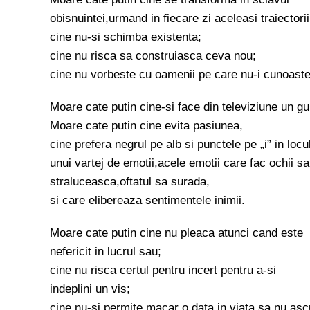
obisnuintei,urmand in fiecare zi aceleasi traiectorii
cine nu-si schimba existenta;
cine nu risca sa construiasca ceva nou;
cine nu vorbeste cu oamenii pe care nu-i cunoaste
Moare cate putin cine-si face din televiziune un gu
Moare cate putin cine evita pasiunea,
cine prefera negrul pe alb si punctele pe „i” in locu
unui vartej de emotii,acele emotii care fac ochii sa
straluceasca,oftatul sa surada,
si care elibereaza sentimentele inimii.
Moare cate putin cine nu pleaca atunci cand este
nefericit in lucrul sau;
cine nu risca certul pentru incert pentru a-si
indeplini un vis;
cine nu-si permite macar o data in viata sa nu asc