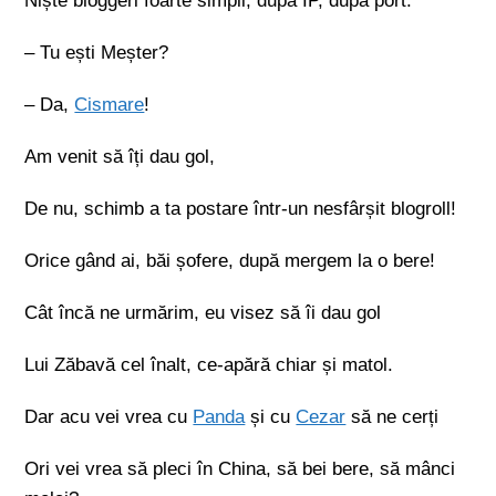
Niște bloggeri foarte simpli, după IP, după port.
– Tu ești Meșter?
– Da,
Cismare
!
Am venit să îți dau gol,
De nu, schimb a ta postare într-un nesfârșit blogroll!
Orice gând ai, băi șofere, după mergem la o bere!
Cât încă ne urmărim, eu visez să îi dau gol
Lui Zăbavă cel înalt, ce-apără chiar și matol.
Dar acu vei vrea cu
Panda
și cu
Cezar
să ne cerți
Ori vei vrea să pleci în China, să bei bere, să mânci