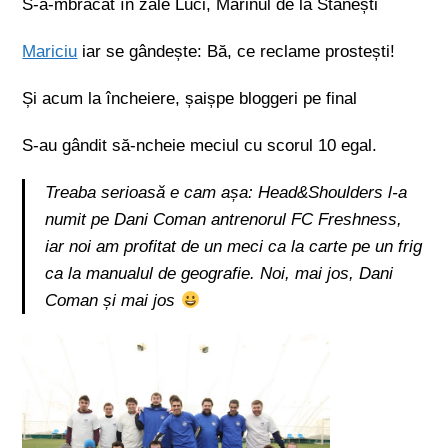
S-a-mbrăcat în zale Luci, Marinul de la Stănești
Mariciu
iar se gândește: Bă, ce reclame prostești!
Și acum la încheiere, șaișpe bloggeri pe final
S-au gândit să-ncheie meciul cu scorul 10 egal.
Treaba serioasă e cam așa: Head&Shoulders l-a
numit pe Dani Coman antrenorul FC Freshness,
iar noi am profitat de un meci ca la carte pe un frig
ca la manualul de geografie. Noi, mai jos, Dani
Coman și mai jos