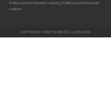
Politică privind fișierele cookies
|
Politică privind fișierele
cookies
COPYRIGHT IONUȚ BUNESCU | 2006-2026