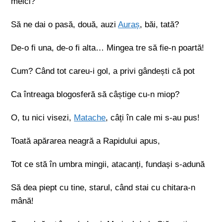
melci?
Să ne dai o pasă, două, auzi
Auraș
, băi, tată?
De-o fi una, de-o fi alta… Mingea tre să fie-n poartă!
Cum? Când tot careu-i gol, a privi gândești că pot
Ca întreaga blogosferă să câștige cu-n miop?
O, tu nici visezi,
Matache
, câți în cale mi s-au pus!
Toată apărarea neagră a Rapidului apus,
Tot ce stă în umbra mingii, atacanți, fundași s-adună
Să dea piept cu tine, starul, când stai cu chitara-n
mână!