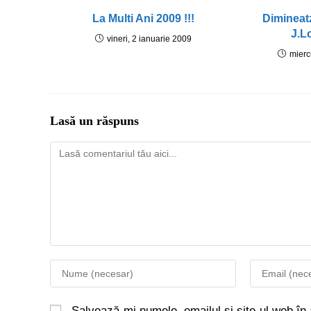
La Multi Ani 2009 !!!
Dimineat
J.L
vineri, 2 ianuarie 2009
mierc
Lasă un răspuns
Salvează-mi numele, emailul și site-ul web în