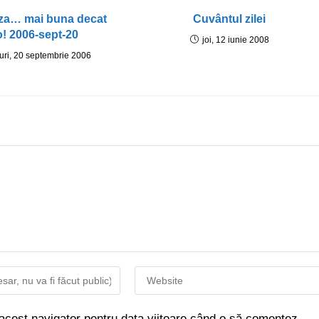
za… mai buna decat
Cuvântul zilei
o! 2006-sept-20
joi, 12 iunie 2008
uri, 20 septembrie 2006
 acest navigator pentru data viitoare când o să comentez.