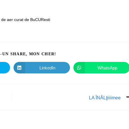
 de aer curat de BuCUResti
I-UN SHARE, MON CHER!
LinkedIn
WhatsApp
LA ÎNĂLţiiiimee