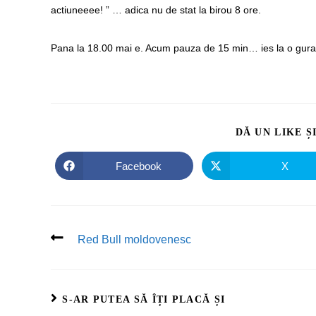
actiuneeee! ” … adica nu de stat la birou 8 ore.
Pana la 18.00 mai e. Acum pauza de 15 min… ies la o gura
DĂ UN LIKE Ș
Facebook
X
Red Bull moldovenesc
S-AR PUTEA SĂ ÎȚI PLACĂ ȘI