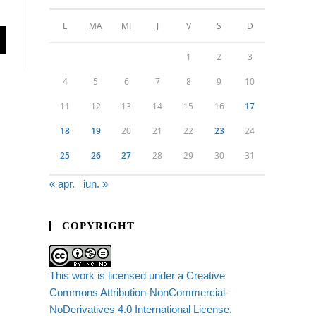
L
MA
MI
J
V
S
D
1
2
3
4
5
6
7
8
9
10
11
12
13
14
15
16
17
18
19
20
21
22
23
24
25
26
27
28
29
30
31
« apr.
iun. »
COPYRIGHT
This work is licensed under a Creative
Commons Attribution-NonCommercial-
NoDerivatives 4.0 International License.