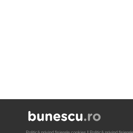
Politică privind fișierele cookies
|
Politică privind fișiere