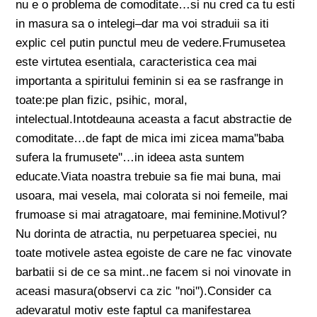
nu e o problema de comoditate…si nu cred ca tu esti
in masura sa o intelegi–dar ma voi straduii sa iti
explic cel putin punctul meu de vedere.Frumusetea
este virtutea esentiala, caracteristica cea mai
importanta a spiritului feminin si ea se rasfrange in
toate:pe plan fizic, psihic, moral,
intelectual.Intotdeauna aceasta a facut abstractie de
comoditate…de fapt de mica imi zicea mama''baba
sufera la frumusete''…in ideea asta suntem
educate.Viata noastra trebuie sa fie mai buna, mai
usoara, mai vesela, mai colorata si noi femeile, mai
frumoase si mai atragatoare, mai feminine.Motivul?
Nu dorinta de atractia, nu perpetuarea speciei, nu
toate motivele astea egoiste de care ne fac vinovate
barbatii si de ce sa mint..ne facem si noi vinovate in
aceasi masura(observi ca zic ''noi'').Consider ca
adevaratul motiv este faptul ca manifestarea