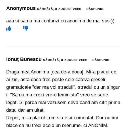
Anonymous
SÂMBĂTĂ, 8 AUGUST 2009
RĂSPUNDE
aaa si sa nu ma confunzi cu anonima de mai sus:))
Ionuţ Bunescu
SÂMBĂTĂ, 8 AUGUST 2009
RĂSPUNDE
Draga mea Anonima [cea de-a doua]. Mi-a placut ce
ai zis, asta daca trec peste cele cateva greseli
gramaticale "dar ma voi straduii", stradui cu un singur
i, "Sa nu ma crezi vre-o feminista" vreo se scrie
legat. Si parca mai vazusem ceva cand am citit prima
data, dar am uitat.
Repet, mi-a placut cum si ce ai comentat. Dar nu imi
place ca nu treci acolo un prenume, ci ANONIM.