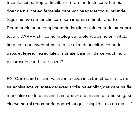
tocurile cui pe trepte. Incaltarile erau modeste ca si femeia,
doar ca nu inteleg femelele care vor neaparat tocuri oriunde.
Sigur nu avea o functie care sa-i impuna o tinuta aparte…
Poate unele sunt compexate de inaltime si tin cu tarie sa poarte
tocuri. DARRR stiti ce nu inteleg eu fetelor/doamnelor ? Atata
timp cat s-au inventat minunatiile alea de incaltari comode,
usoare, lejere, incredibile… numite balerini, de ce va chinuiti
piciorusele cand nu e cazul?
PS: Oare cand si cine va inventa ceva incaltari pt barbati care
sa echivaleze cu toate caracteristicile balerinilor, dar care sa fie
masculine si de bun simt [ am precizat bun simt pt a nu se gasi
cineva sa-mi recomande papuci tanga – slapi din aia cu ata … ]