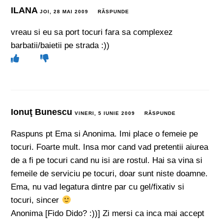
ILANA
JOI, 28 MAI 2009
RĂSPUNDE
vreau si eu sa port tocuri fara sa complexez
barbatii/baietii pe strada :))
Ionuţ Bunescu
VINERI, 5 IUNIE 2009
RĂSPUNDE
Raspuns pt Ema si Anonima. Imi place o femeie pe
tocuri. Foarte mult. Insa mor cand vad pretentii aiurea
de a fi pe tocuri cand nu isi are rostul. Hai sa vina si
femeile de serviciu pe tocuri, doar sunt niste doamne.
Ema, nu vad legatura dintre par cu gel/fixativ si
tocuri, sincer
Anonima [Fido Dido? :))] Zi mersi ca inca mai accept