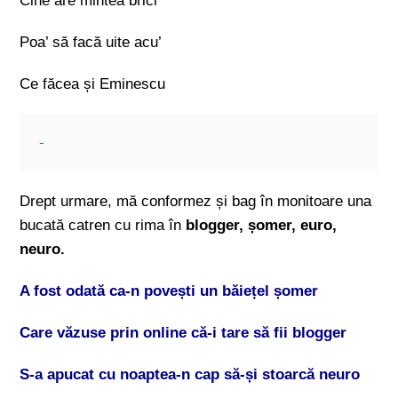
Cine are mintea brici
Poa’ să facă uite acu’
Ce făcea și Eminescu
Drept urmare, mă conformez și bag în monitoare una
bucată catren cu rima în
blogger, șomer, euro,
neuro.
A fost odată ca-n povești un băiețel șomer
Care văzuse prin online că-i tare să fii blogger
S-a apucat cu noaptea-n cap să-și stoarcă neuro