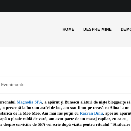
HOME
DESPRE MINE
DEMO
Evenimente
personalul
Magnolia SPA
, a apărut și Bunescu alături de niște bloggerițe să
o prezență la într-un astfel de loc, am stat finuț pe terasă cu Alina la un
ustărică de la Moo Moo. Am mai râs puțin cu
Răzvan Dinu
, apoi au apăru
eapă o ploaie caldă de vară, am avut parte de un masaj capilar, eu ca eu,
iar despre serviciile de SPA voi scrie după vizita pentru ritualul “Strălucire