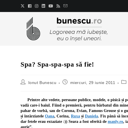
Spa? Spa-spa-spa să fie!
Ionut Bunescu
miercuri, 29 iunie 2011
Printre alte vedete, persoane publice, modele, o pisică și 
vadă care-i baiul. Fiind o premieră, pentru bărbatul din mine, 
pahar de vorbă, sau de Corona, Evian, Famous Grouse și o g
și întârziatele
Oana
, Corina,
Ruxa
și
Daniela
. Fix până să înc
dar fetele erau extaziate :)) Seara a fost oferită de
manly.ro
, 
aurie”.