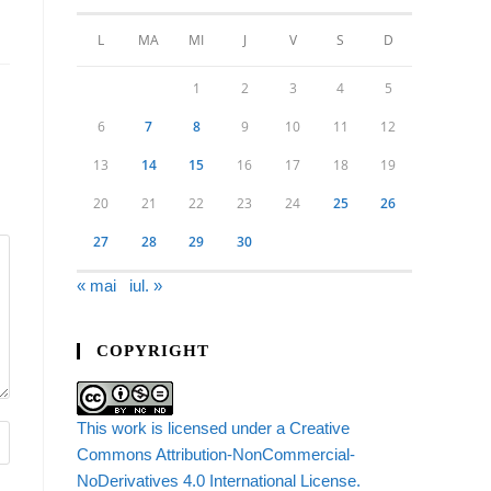
L
MA
MI
J
V
S
D
1
2
3
4
5
6
7
8
9
10
11
12
13
14
15
16
17
18
19
20
21
22
23
24
25
26
27
28
29
30
« mai
iul. »
COPYRIGHT
This work is licensed under a Creative
Commons Attribution-NonCommercial-
NoDerivatives 4.0 International License.