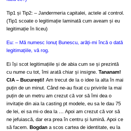
Tip1 și Tip2: – Jandermeria capitalei, actele al control.
(Tip1 scoate o legitimație laminată cum aveam și eu
legitimație în liceu)
Eu: – Mă numesc Ionuț Bunescu, arăți-mi încă o dată
legitimațiile, vă rog.
Ei își scot legitimațiile și de abia cum se și prezintă
cu nume cu tot, îmi arată chiar și insigne.
Tananam!
CIA – București!
Am trecut de la o idee la alta în mai
puțin de un minut. Când ne-au fixat cu privirile la mai
puțin de un metru am crezut că vor să îmi dea o
invitație din aia la casting pt modele, eu sa le dau 75
de lei, ei sa mi-o dea la … Apoi am crezut că vor să
ne jefuiască, dar era prea în centru și lumină. Apoi ce
să facem.
Bogdan
a scos cartea de identitate, eu la