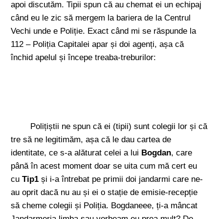
apoi discutăm. Tipii spun că au chemat ei un echipaj
când eu le zic să mergem la bariera de la Centrul
Vechi unde e Poliție. Exact când mi se răspunde la
112 – Poliția Capitalei apar și doi agenți, așa că
închid apelul și începe treaba-treburilor:
Polițiștii ne spun că ei (tipii) sunt colegii lor și că
tre să ne legitimăm, așa că le dau cartea de
identitate, ce s-a alăturat celei a lui
Bogdan
, care
până în acest moment doar se uita cum mă cert eu
cu
Tip1
și i-a întrebat pe primii doi jandarmi care ne-
au oprit dacă nu au și ei o stație de emisie-recepție
să cheme colegii și Poliția. Bogdaneee, ți-a mâncat
Jandarmeria limba sau vorbeam eu prea mult? De