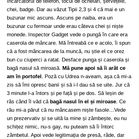
încarcătorul de telefon, tocul de ochelari, șervețele,
chei, badge. Dar au văzut Tipii 2,3 și 4 că mai e un
buzunar mic ascuns. Ascuns pe naiba, era un
buzunar cu fermoar unde erau câteva chei și niște
monede. Inspector Gadget vede o pungă în care era
caserola de mâncare. Mă întreabă ce e acolo, îi spun
că a fost mâncarea de la muncă, nu știe el ce orez
bun cu ciuperci a ratat. Desface punga și caserola și
bagă nasul să miroasă.
M
ă pune apoi să îi arăt ce
am în portofel
. Poză cu Udrea n-aveam, așa că mi-a
zis să îmi opresc banii și să i-l dau să se uite. Jur că
3 minute l-a întors și pe față și pe dos. Să leșin de
râs când îl văd că
bagă nasul în el și miroase
. Ce
rău mi-a părut că nu mâncasem niște fasole…Vede
un prezervativ și se uită la mine și zâmbește, eu nu
schițez nimic, nu-s gay, nu puteam să îi întorc
zâmbetul. Apoi vede legitimația de presă, râde, dar