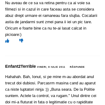
Nu aveau de ce sa va retina pentru ca ai voie sa
filmezi si in cazul in care faceau asta se considera
abuz drept urmare ei ramaneau fara slujba. Cocalarii
astia de jandarmi sunt zmei pana ii iei un pic tare.
Oricum e foarte bine ca nu te-ai lasat calcat in
picioare:)
Enfant2Terrible
VINERI, 8 IULIE 2011
RĂSPUNDE
Hahahah. Bah, Ionut, si pe mine m-au abordat anul
trecut doi dubiosi. Parcasrm masina cand au aparut
ca niste luptatori ninja :)) „Buna seara. De la Politie
suntem. Actele la control, va rugam.” Unul dintre cei
doi mi-a fluturat in fata o legitimatie cu o rapiditate