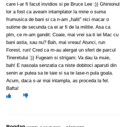
care l-ar fi facut invidios si pe Bruce Lee :)) Ghinionul
lor a fost ca aveam intamplator la mine o suma
frumusica de bani si ca n-am „halit” nici macar o
sutime de secunda ca ei ar fi de la militie. Asa ca
plm, ce m-am gandit: Coaie, mai vrei sa-ti iei Mac cu
bani astia, sau nu? Bah, mai vreau! Atunci, run
Forest, run! Cred ca m-au alergat un sfert de parcul
Tineretului :)) Fugeam si strigam: Va dau la muie,
bah! E nasoala senzatia ca niste dobitoci aparuti din
senin ar putea sa te taie si sa te lase-n pula goala.
Acum, daca s-ar mai intampla, as proceda la fel.
Bafta!
Bogdan