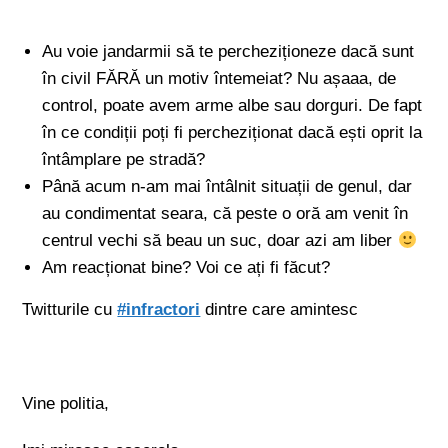
Au voie jandarmii să te percheziționeze dacă sunt
în civil FĂRĂ un motiv întemeiat? Nu așaaa, de
control, poate avem arme albe sau dorguri. De fapt
în ce condiții poți fi percheziționat dacă ești oprit la
întâmplare pe stradă?
Până acum n-am mai întâlnit situații de genul, dar
au condimentat seara, că peste o oră am venit în
centrul vechi să beau un suc, doar azi am liber
Am reacționat bine? Voi ce ați fi făcut?
Twitturile cu
#infractori
dintre care amintesc
Vine politia,