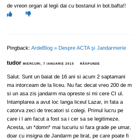
de vreon organ al legii dai cu bostanul in bot.bafta!!
Pingback:
ArdeBlog » Despre ACTA şi Jandarmerie
tudor
MIERCURI, 7 IANUARIE 2015
RĂSPUNDE
Salut. Sunt un baiat de 16 ani si acum 2 saptamani
ma intorceam de la liceu. Nu fac decat vreo 200 de m
si un asa zis jandarm ma opreste si mi cere CI ul.
Intamplarea a avut loc langa liceul Lazar, in fata a
catorva zeci de trecatori si colegi. Primul lucru pe
care i l am facut a fost sa i cer sa se legitimeze.
Acesta, un *domn* mai tucuriu si fara grade pe umar,
doar cu insigna de Jandarm pe brat, pe care poate fi