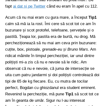
fapt
ai dat și pe Twitter
când eu eram în apel cu 112.
Acum că nu mai eram cu gura mare, a început
Tip1
calm să mă ia la rost. Îmi cere să scot tot ce am în
buzunare și scot protofel, telefoane, șervețele și o
pastilă. Țeapa lor, pastila era de burtă, nu drog. Mă
percheziționează să nu mai am ceva prin buzunare:
cuțite, box, pistoale,
grenade-eu și Bruno Mars
. Am
ridicat mâinile în timpul percheziției, iar unul dintre
polițiști mi-a zis că nu e nevoie să le ridic. Am
observat că nu e nevoie, că juma de intersecție se
uita cum patru jandarmi și doi polițiști controlează doi
tipi de 65 de kg fiecare. Eu, cu mutra de tocilar
perfect, Bogdan cu ghiozdanul era student eminent.
Revenind la percheziție, mă pune
Tip1
să scot tot ce
am în geanta de umăr. Sigur nu l-au interesat