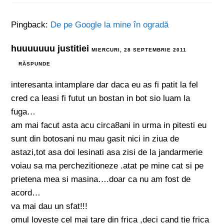
Pingback:
De pe Google la mine în ogradă
huuuuuuu justitiei
MIERCURI, 28 SEPTEMBRIE 2011
RĂSPUNDE
interesanta intamplare dar daca eu as fi patit la fel
cred ca leasi fi futut un bostan in bot sio luam la
fuga…
am mai facut asta acu circa8ani in urma in pitesti eu
sunt din botosani nu mau gasit nici in ziua de
astazi,tot asa doi lesinati asa zisi de la jandarmerie
voiau sa ma perchezitioneze .atat pe mine cat si pe
prietena mea si masina….doar ca nu am fost de
acord…
va mai dau un sfat!!!
omul loveste cel mai tare din frica ,deci cand tie frica