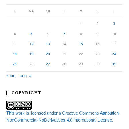
L
MA
MI
J
V
S
D
1
2
3
4
5
6
7
8
9
10
11
12
13
14
15
16
17
18
19
20
21
22
23
24
25
26
27
28
29
30
31
« iun.
aug. »
COPYRIGHT
This work is licensed under a Creative Commons Attribution-
NonCommercial-NoDerivatives 4.0 International License.