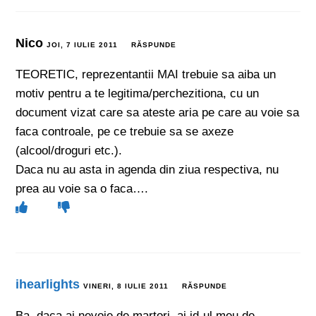
Nico
JOI, 7 IULIE 2011
RĂSPUNDE
TEORETIC, reprezentantii MAI trebuie sa aiba un
motiv pentru a te legitima/perchezitiona, cu un
document vizat care sa ateste aria pe care au voie sa
faca controale, pe ce trebuie sa se axeze
(alcool/droguri etc.).
Daca nu au asta in agenda din ziua respectiva, nu
prea au voie sa o faca….
ihearlights
VINERI, 8 IULIE 2011
RĂSPUNDE
Ba, daca ai nevoie de martori, ai id-ul meu de