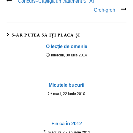
Concurs–Câștigă un tratament SPA!
Groh-groh
S-AR PUTEA SĂ ÎȚI PLACĂ ȘI
O lecție de omenie
miercuri, 30 iulie 2014
Micutele bucurii
marți, 22 iunie 2010
Fie ca în 2012
miercuri, 25 ianuarie 2012