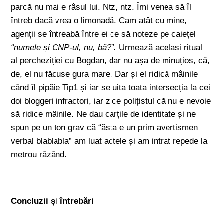
parcă nu mai e râsul lui. Ntz, ntz. Îmi venea să îl
întreb dacă vrea o limonadă. Cam atât cu mine,
agenții se întreabă între ei ce să noteze pe caiețel
“numele și CNP-ul, nu, bă?”.
Urmează același ritual
al percheziției cu Bogdan, dar nu așa de minuțios, că,
de, el nu făcuse gura mare. Dar și el ridică mâinile
când îl pipăie Tip1 și iar se uita toata intersecția la cei
doi bloggeri infractori, iar zice polițistul că nu e nevoie
să ridice mâinile. Ne dau carțile de identitate și ne
spun pe un ton grav că “ăsta e un prim avertismen
verbal blablabla” am luat actele și am intrat repede la
metrou râzând.
Concluzii și întrebări