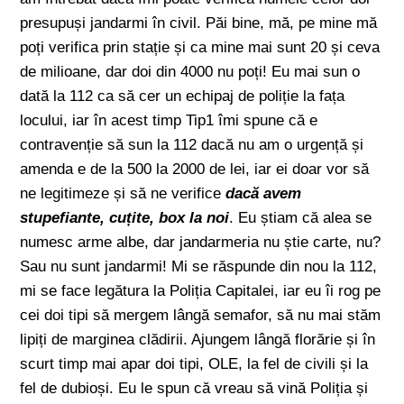
presupuși jandarmi în civil. Păi bine, mă, pe mine mă
poți verifica prin stație și ca mine mai sunt 20 și ceva
de milioane, dar doi din 4000 nu poți! Eu mai sun o
dată la 112 ca să cer un echipaj de poliție la fața
locului, iar în acest timp Tip1 îmi spune că e
contravenție să sun la 112 dacă nu am o urgență și
amenda e de la 500 la 2000 de lei, iar ei doar vor să
ne legitimeze și să ne verifice
dacă avem
stupefiante, cuțite, box la noi
. Eu știam că alea se
numesc arme albe, dar jandarmeria nu știe carte, nu?
Sau nu sunt jandarmi! Mi se răspunde din nou la 112,
mi se face legătura la Poliția Capitalei, iar eu îi rog pe
cei doi tipi să mergem lângă semafor, să nu mai stăm
lipiți de marginea clădirii. Ajungem lângă florărie și în
scurt timp mai apar doi tipi, OLE, la fel de civili și la
fel de dubioși. Eu le spun că vreau să vină Poliția și