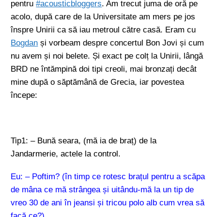
pentru
#acousticbloggers
. Am trecut juma de oră pe
acolo, după care de la Universitate am mers pe jos
înspre Unirii ca să iau metroul către casă. Eram cu
Bogdan
și vorbeam despre concertul Bon Jovi și cum
nu avem și noi belete. Și exact pe colț la Unirii, lângă
BRD ne întămpină doi tipi creoli, mai bronzați decât
mine după o săptămână de Grecia, iar povestea
începe:
Tip1: – Bună seara, (mă ia de braț) de la
Jandarmerie, actele la control.
Eu: – Poftim? (în timp ce rotesc brațul pentru a scăpa
de mâna ce mă strângea și uitându-mă la un tip de
vreo 30 de ani în jeansi și tricou polo alb cum vrea să
facă ce?)