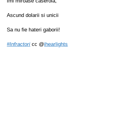
Imi miroase caserola,
Ascund dolarii si unicii
Sa nu fie hateri gaborii!
#Infractori
cc @
ihearlights