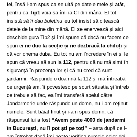
fel, însă i-am spus ca se uită pe datele mele și atât,
pentru că
Tip1
voia să îmi ia CI din mână. El tot
insistă
să îi dau buletinu’
eu tot insist să citească
datele de la mine din mână. El se enervează și aici
deschide gura Tip2 și îmi spune că dacă nu facem ce
spun ei
ne duc la secție și ne dezbracă la chiloți
și
că vor chema duba
. Eu tot nu am încredere în ei și le
spun că vreau să sun la
112
, pentru că nu mă simt în
siguranță în prezența lor și că nu cred că sunt
jandarmi. Răspunde o doamnă la 112 și mă întreabă
ce urgență am, îi povestesc pe scurt situația și întreb
ce trebuie să fac, ea îmi transferă apelul către
Jandarmerie unde răspunde un domn, nu i-am reținut
numele. Sunt băiat finuț și i-am spus domn, că
răspunsul lui a fost
“Avem peste 4000 de jandarmi
în București, nu îi pot ști pe toți”
– asta după ce l-
am întrebat dacă îmi poate verifica numele celor doi