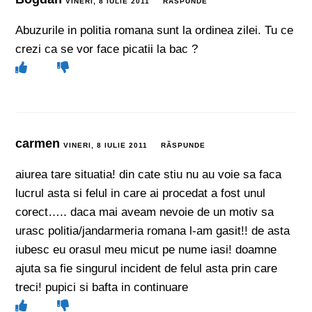
VINERI, 8 IULIE 2011
RĂSPUNDE
Abuzurile in politia romana sunt la ordinea zilei. Tu ce
crezi ca se vor face picatii la bac ?
carmen
VINERI, 8 IULIE 2011
RĂSPUNDE
aiurea tare situatia! din cate stiu nu au voie sa faca
lucrul asta si felul in care ai procedat a fost unul
corect….. daca mai aveam nevoie de un motiv sa
urasc politia/jandarmeria romana l-am gasit!! de asta
iubesc eu orasul meu micut pe nume iasi! doamne
ajuta sa fie singurul incident de felul asta prin care
treci! pupici si bafta in continuare