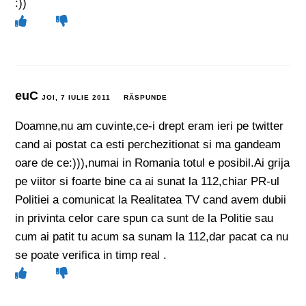
:))
euC
JOI, 7 IULIE 2011
RĂSPUNDE
Doamne,nu am cuvinte,ce-i drept eram ieri pe twitter
cand ai postat ca esti perchezitionat si ma gandeam
oare de ce:))),numai in Romania totul e posibil.Ai grija
pe viitor si foarte bine ca ai sunat la 112,chiar PR-ul
Politiei a comunicat la Realitatea TV cand avem dubii
in privinta celor care spun ca sunt de la Politie sau
cum ai patit tu acum sa sunam la 112,dar pacat ca nu
se poate verifica in timp real .