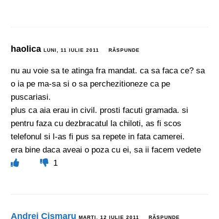
haolica
LUNI, 11 IULIE 2011
RĂSPUNDE
nu au voie sa te atinga fra mandat. ca sa faca ce? sa
o ia pe ma-sa si o sa perchezitioneze ca pe
puscariasi.
plus ca aia erau in civil. prosti facuti gramada. si
pentru faza cu dezbracatul la chiloti, as fi scos
telefonul si l-as fi pus sa repete in fata camerei.
era bine daca aveai o poza cu ei, sa ii facem vedete
1
Andrei Cismaru
MARȚI, 12 IULIE 2011
RĂSPUNDE