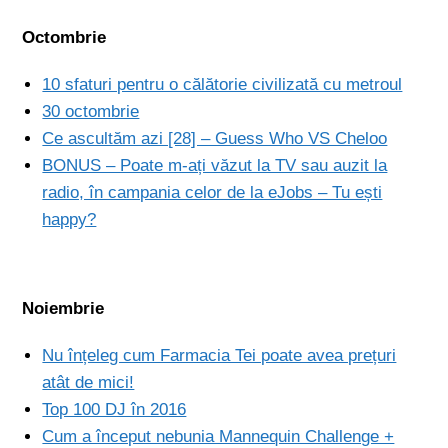
Octombrie
10 sfaturi pentru o călătorie civilizată cu metroul
30 octombrie
Ce ascultăm azi [28] – Guess Who VS Cheloo
BONUS – Poate m-ați văzut la TV sau auzit la
radio, în campania celor de la eJobs – Tu ești
happy?
Noiembrie
Nu înțeleg cum Farmacia Tei poate avea prețuri
atât de mici!
Top 100 DJ în 2016
Cum a început nebunia Mannequin Challenge +