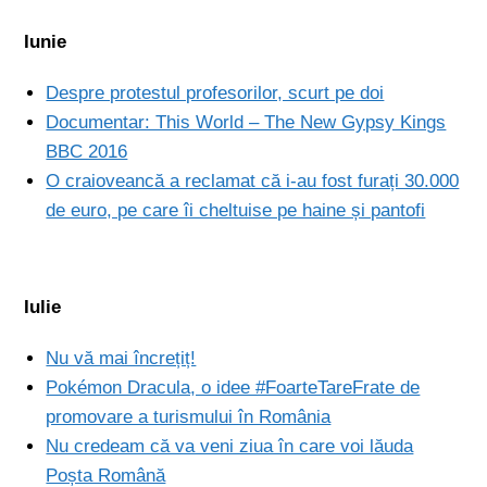
Iunie
Despre protestul profesorilor, scurt pe doi
Documentar: This World – The New Gypsy Kings
BBC 2016
O craioveancă a reclamat că i-au fost furați 30.000
de euro, pe care îi cheltuise pe haine și pantofi
Iulie
Nu vă mai încrețiț!
Pokémon Dracula, o idee #FoarteTareFrate de
promovare a turismului în România
Nu credeam că va veni ziua în care voi lăuda
Poșta Română