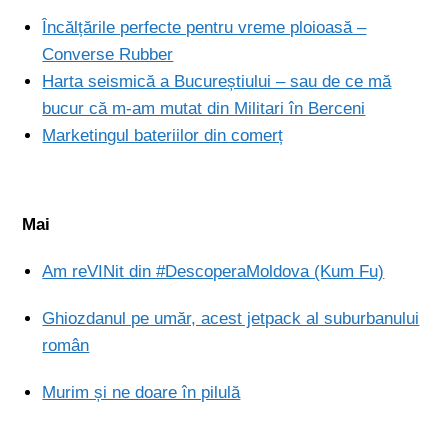
Încălțările perfecte pentru vreme ploioasă –
Converse Rubber
Harta seismică a Bucureștiului – sau de ce mă
bucur că m-am mutat din Militari în Berceni
Marketingul bateriilor din comerț
Mai
Am reVINit din #DescoperaMoldova (Kum Fu)
Ghiozdanul pe umăr, acest jetpack al suburbanului
român
Murim și ne doare în pilulă