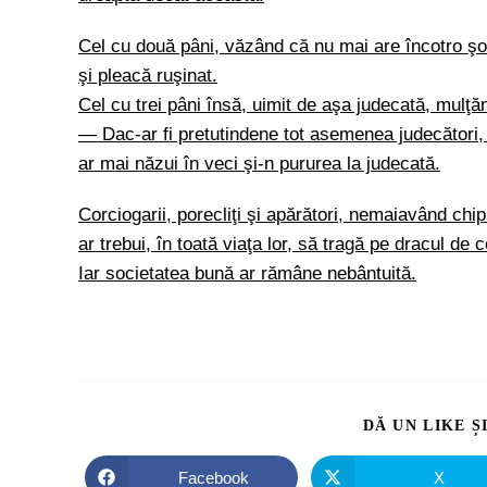
Cel cu două pâni, văzând că nu mai are încotro şo
şi pleacă ruşinat.
Cel cu trei pâni însă, uimit de aşa judecată, mulţă
— Dac-ar fi pretutindene tot asemenea judecători, c
ar mai năzui în veci şi-n pururea la judecată.
Corciogarii, porecliţi şi apărători, nemaiavând ch
ar trebui, în toată viaţa lor, să tragă pe dracul d
Iar societatea bună ar rămâne nebântuită.
DĂ UN LIKE Ș
Facebook
X