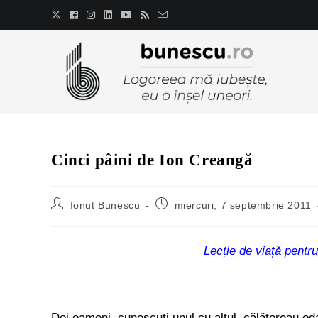
Cinci pâini de Ion Creangă
Ionut Bunescu
miercuri, 7 septembrie 2011
Lecție de viață pentru
Doi oameni, cunoscuţi unul cu altul, călătoreau oda