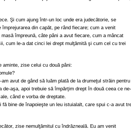
ece. Şi cum ajung într-un loc unde era judecătorie, se
e împrejurarea din capăt, pe rând fiecare; cum a venit
la masă împreună, câte pâni a avut fiecare, cum a mâncat
i, cum le-a dat cinci lei drept mulţămită şi cum cel cu trei
 aminte, zise celui cu două pâni:
 omule?
-am avut de gând să luăm plată de la drumeţul străin pentru
a de-aşa, apoi trebuie să împărţim drept în două ceea ce ne
cale, când e vorba de dreptate.
ă bine de înapoieşte un leu istuialalt, care spui c-a avut tre
cător, zise nemulţămitul cu îndrăzneală. Eu am venit