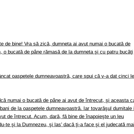
e de bine! Vra să zică, dumneta ai avut numai o bucată de
um, o bucată de pâne rămasă de la dumneta şi cu patru bucăţi
ncat oaspetele dumneavoastră, care spui că v-a dat cinci le
dcă numai o bucată de pâne ai avut de întrecut, şi aceasta c
t bani de la oaspetele dumneavoastră. Iar tovarăşul dumitale 
avut de întrecut. Acum, dară, fă bine de înapoieşte un leu
du-te şi la Dumnezeu, şi las’ dacă ţi-a face şi el judecată ma