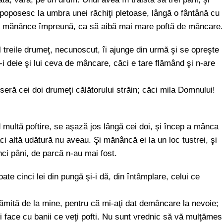
, poposesc la umbra unei răchiţi pletoase, lângă o fântână cu
 să mănânce împreună, ca să aibă mai mare poftă de mâncare
 treile drumeţ, necunoscut, îi ajunge din urmă şi se opreşte
i deie şi lui ceva de mâncare, căci e tare flămând şi n-are
eră cei doi drumeţi călătorului străin; căci mila Domnului!
multă poftire, se aşază jos lângă cei doi, şi încep a mânca
ci altă udătură nu aveau. Şi mănâncă ei la un loc tustrei, şi
i pâni, de parcă n-au mai fost.
te cinci lei din pungă şi-i dă, din întâmplare, celui ce
ămită de la mine, pentru că mi-aţi dat demâncare la nevoie;
ţi face cu banii ce veţi pofti. Nu sunt vrednic să vă mulţăme