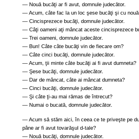
— Nouă bucăţi ar fi avut, domnule judecător.
— Acum, câte fac la un loc şese bucăţi şi cu nouă
— Cincisprezece bucăţi, domnule judecător.
— Câţi oameni aţi mâncat aceste cincisprezece b
— Trei oameni, domnule judecător.
— Bun! Câte câte bucăţi vin de fiecare om?
— Câte cinci bucăţi, domnule judecător.
— Acum, ţii minte câte bucăţi ai fi avut dumneta?
— Şese bucăţi, domnule judecător.
— Dar de mâncat, câte ai mâncat dumneta?
— Cinci bucăţi, domnule judecător.
— Şi câte ţi-au mai rămas de întrecut?
— Numai o bucată, domnule judecător.
— Acum să stăm aici, în ceea ce te priveşte pe dum
pâne ar fi avut tovarăşul d-tale?
— Nouă bucăţi, domnule judecător.