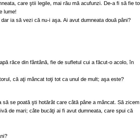
eata, care ştii legile, mai rău mă acufunzi. De-a fi să fie to
de lume!
t, dar ia să vezi că nu-i aşa. Ai avut dumneata două pâni?
ă răce din fântână, fie de sufletul cui a făcut-o acolo, în
rul, că aţi mâncat toţi tot ca unul de mult; aşa este?
a să se poată şti hotărât care câtă pâne a mâncat. Să zicem
rivă de mari; câte bucăţi ai fi avut dumneata, care spui că
âni?