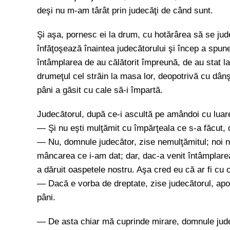
deşi nu m-am târât prin judecăţi de când sunt.
Şi aşa, pornesc ei la drum, cu hotărârea să se jud
înfăţoşează înaintea judecătorului şi încep a spun
întâmplarea de au călătorit împreună, de au stat 
drumeţul cel străin la masa lor, deopotrivă cu dânşi
pâni a găsit cu cale să-i împartă.
Judecătorul, după ce-i ascultă pe amândoi cu luare
— Şi nu eşti mulţămit cu împărţeala ce s-a făcut,
— Nu, domnule judecător, zise nemulţămitul; noi n
mâncarea ce i-am dat; dar, dac-a venit întâmplare
a dăruit oaspetele nostru. Aşa cred eu că ar fi cu 
— Dacă e vorba de dreptate, zise judecătorul, apoi f
pâni.
— De asta chiar mă cuprinde mirare, domnule jude