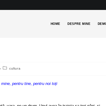
HOME
DESPRE MINE
DEMO
cultura
 mine, pentru tine, pentru noi toți
tă, vara, pe un drum. Unul avea în traista sa trei pâni, şi