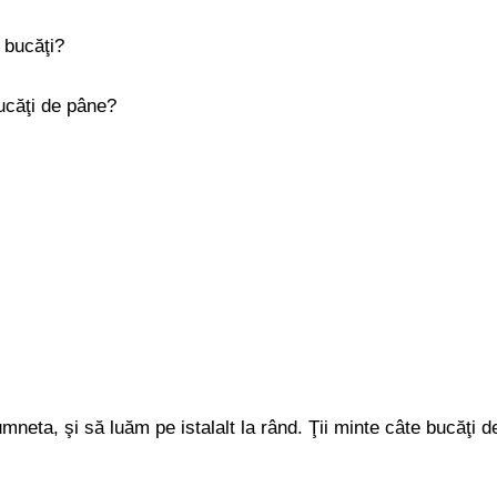
 bucăţi?
ucăţi de pâne?
neta, şi să luăm pe istalalt la rând. Ţii minte câte bucăţi d