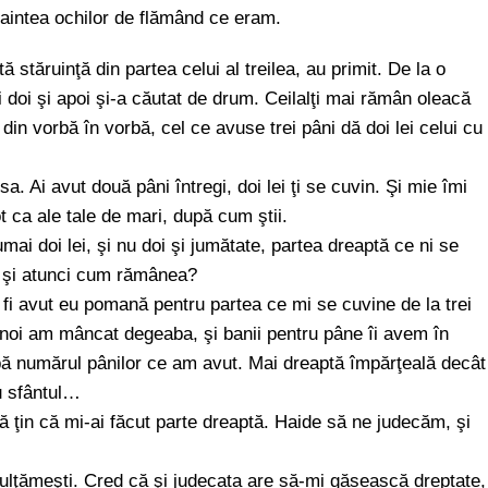
naintea ochilor de flămând ce eram.
stăruinţă din partea celui al treilea, au primit. De la o
i doi şi apoi şi-a căutat de drum. Ceilalţi mai rămân oleacă
din vorbă în vorbă, cel ce avuse trei pâni dă doi lei celui cu
a. Ai avut două pâni întregi, doi lei ţi se cuvin. Şi mie îmi
tot ca ale tale de mari, după cum ştii.
ai doi lei, şi nu doi şi jumătate, partea dreaptă ce ni se
, şi atunci cum rămânea?
fi avut eu pomană pentru partea ce mi se cuvine de la trei
, noi am mâncat degeaba, şi banii pentru pâne îi avem în
 după numărul pânilor ce am avut. Mai dreaptă împărţeală decât
u sfântul…
 ţin că mi-ai făcut parte dreaptă. Haide să ne judecăm, şi
mulţămeşti. Cred că şi judecata are să-mi găsească dreptate,