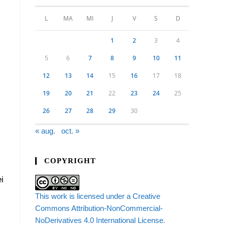
L
MA
MI
J
V
S
D
1
2
3
4
5
6
7
8
9
10
11
12
13
14
15
16
17
18
19
20
21
22
23
24
25
26
27
28
29
30
« aug.
oct. »
-
COPYRIGHT
i
This work is licensed under a Creative
Commons Attribution-NonCommercial-
NoDerivatives 4.0 International License.