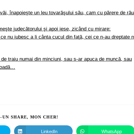
văi, înapoieşte un leu tovarăşului său, cam cu părere de rău
meşte judecătorului şi apoi iese, zicând cu mirare:
e nu iubesc a li cânta cucul din faţă, cei ce n-au dreptate n
ip de traiu numai din minciuni, sau s-ar apuca de muncă, sau
e coadă…
I-UN SHARE, MON CHER!
LinkedIn
WhatsApp