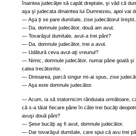
înaintea judecăţei să capăt dreptate, şi văd că dumn
aşa şi judecata dinaintea lui Dumnezeu, apoi vai 
— Aşa ţi se pare dumitale, zise judecătorul linişti
— Da, domnule judecător, două am avut.
— Tovarăşul dumitale, avut-a trei pâni?
— Da, domnule judecător, trei a avut.
— Udătură ceva avut-aţi vreunul?
— Nimic, domnule judecător, numai pâne goală şi ap
calea trecătorilor.
— Dinioarea, parcă singur mi-ai spus, zise judecăto
— Aşa este domnule judecător.
— Acum, ia să statornicim rânduiala următoare, c
că s-a tăiat fiecare pâne în câte trei bucăţi deopot
avuşi două pâni?
— Şese bucăţi aş fi avut, domnule judecător.
— Dar tovarăşul dumitale, care spui că avu trei p