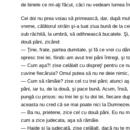
de binele ce mi-aţi făcut, căci nu vedeam lumea î
Cei doi nu prea voiau să primească, dar, după multă 
vreme, călătorul străin şi-a luat ziua bună de la ce
sub răchită, la umbră, să odihnească bucatele. Şi, 
două pâni, zicând:
— Ţine, frate, partea dumitale, şi fă ce vrei cu dâns
opresc trei lei, fiindc-am avut trei pâni întregi, şi 
— Cum aşa?! zise celălalt cu dispreţ! pentru ce num
cuvine fiecăruia? Omul putea să nu ne deie nimic
— Cum să rămâie? zise cel cu trei pâni; atunci aş 
pâni, iar tu, de la două, şi pace bună. Acum, însă
pungă cu prisos: eu trei lei şi tu doi lei, fiecare
aceasta nu cred că se mai poate nici la Dumneze
— Ba nu, prietene, zice cel cu două pâni. Eu nu mă
cum a zice judecata, aşa să rămâie.
— Haide şi la judecată, zise celălalt, dacă nu te 