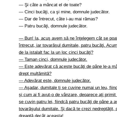
— Şi câte a mâncat el de toate?
— Cinci bucăţi, ca şi mine, domnule judecător.
— Dar de întrecut, câte i-au mai rămas?
— Patru bucăţi, domnule judecător.
— Bun! Ia, acuş avem să ne înţelegem cât se poat
întrecut, iar tovarăşul dumitale, patru bucăţi. Ac
de la istalalt fac la un loc cinci bucăţi?
— Taman cinci, domnule judecător.
— Este adevărat că aceste bucăţi de pâne le-a mâ
drept mulţămită?
— Adevărat este, domnule judecător.
— Aşadar, dumitale ţi se cuvine numai un leu, fiin
şi cum ai fi avut-o de vânzare, deoarece aţi primi
se cuvin patru lei, fiindcă patru bucăţi de pâne a 
tovarăşului dumitale. Şi dacă te crezi nedreptăţit, 
dreaptă decât aceasta!