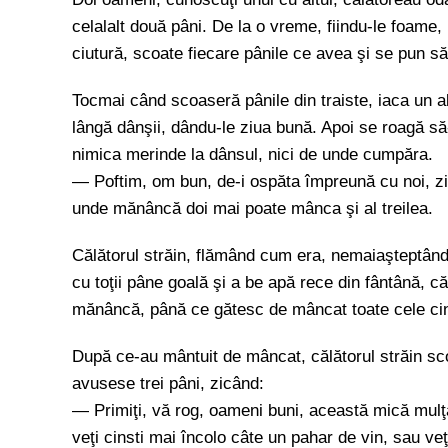
celalalt două pâni. De la o vreme, fiindu-le foame
ciutură, scoate fiecare pânile ce avea şi se pun
Tocmai când scoaseră pânile din traiste, iaca un al
lângă dânşii, dându-le ziua bună. Apoi se roagă să-
nimica merinde la dânsul, nici de unde cumpăra.
— Poftim, om bun, de-i ospăta împreună cu noi, zis
unde mănâncă doi mai poate mânca şi al treilea.
Călătorul străin, flămând cum era, nemaiaşteptând 
cu toţii pâne goală şi a be apă rece din fântână, că
mănâncă, până ce gătesc de mâncat toate cele cinc
După ce-au mântuit de mâncat, călătorul străin scoa
avusese trei pâni, zicând:
— Primiţi, vă rog, oameni buni, această mică mulţ
veţi cinsti mai încolo câte un pahar de vin, sau ve