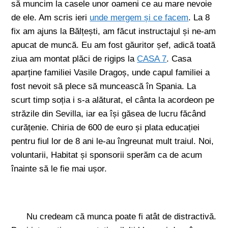
să muncim la casele unor oameni ce au mare nevoie
de ele. Am scris ieri
unde mergem și ce facem
. La 8
fix am ajuns la Bălțești, am făcut instructajul și ne-am
apucat de muncă. Eu am fost găuritor șef, adică toată
ziua am montat plăci de rigips la
CASA 7
. Casa
aparține familiei Vasile Dragoș, unde capul familiei a
fost nevoit să plece să muncească în Spania. La
scurt timp soția i s-a alăturat, el cânta la acordeon pe
străzile din Sevilla, iar ea își găsea de lucru făcând
curățenie. Chiria de 600 de euro și plata educației
pentru fiul lor de 8 ani le-au îngreunat mult traiul. Noi,
voluntarii, Habitat și sponsorii sperăm ca de acum
înainte să le fie mai ușor.
Nu credeam că munca poate fi atât de distractivă.