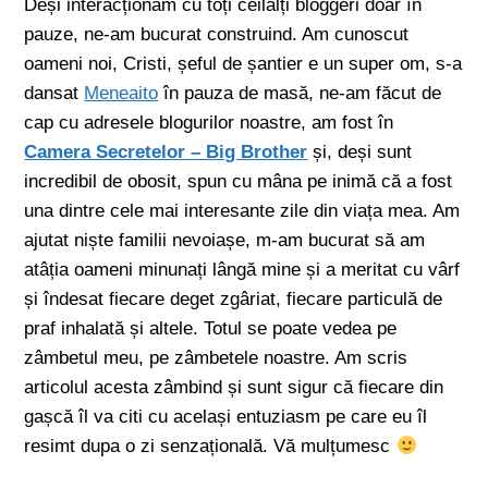
Deși interacționam cu toți ceilalți bloggeri doar în
pauze, ne-am bucurat construind. Am cunoscut
oameni noi, Cristi, șeful de șantier e un super om, s-a
dansat
Meneaito
în pauza de masă, ne-am făcut de
cap cu adresele blogurilor noastre, am fost în
Camera Secretelor – Big Brother
și, deși sunt
incredibil de obosit, spun cu mâna pe inimă că a fost
una dintre cele mai interesante zile din viața mea. Am
ajutat niște familii nevoiașe, m-am bucurat să am
atâția oameni minunați lângă mine și a meritat cu vârf
și îndesat fiecare deget zgâriat, fiecare particulă de
praf inhalată și altele. Totul se poate vedea pe
zâmbetul meu, pe zâmbetele noastre. Am scris
articolul acesta zâmbind și sunt sigur că fiecare din
gașcă îl va citi cu același entuziasm pe care eu îl
resimt dupa o zi senzațională. Vă mulțumesc