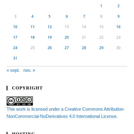
1
2
3
4
5
6
7
8
9
10
11
12
13
14
15
16
17
18
19
20
21
22
23
24
25
26
27
28
29
30
31
« sept.
nov. »
COPYRIGHT
This work is licensed under a Creative Commons Attribution-
NonCommercial-NoDerivatives 4.0 International License.