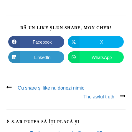
DĂ UN LIKE ȘI-UN SHARE, MON CHER!
Facebook
X
LinkedIn
WhatsApp
Cu share și like nu donezi nimic
The awful truth
S-AR PUTEA SĂ ÎȚI PLACĂ ȘI