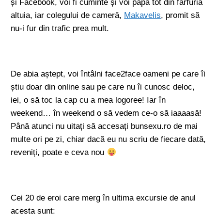
și Facebook, voi fi cuminte și voi păpa tot din farfuria
altuia, iar colegului de cameră,
Makavelis
, promit să
nu-i fur din trafic prea mult.
De abia aștept, voi întâlni face2face oameni pe care îi
știu doar din online sau pe care nu îi cunosc deloc,
iei, o să toc la cap cu a mea logoree! Iar în
weekend… în weekend o să vedem ce-o să iaaaasă!
Până atunci nu uitați să accesați bunsexu.ro de mai
multe ori pe zi, chiar dacă eu nu scriu de fiecare dată,
reveniți, poate e ceva nou
Cei 20 de eroi care merg în ultima excursie de anul
acesta sunt: