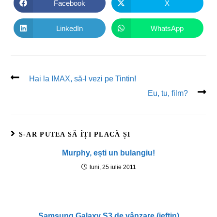
Facebook
X
LinkedIn
WhatsApp
Hai la IMAX, să-l vezi pe Tintin!
Eu, tu, film?
S-AR PUTEA SĂ ÎȚI PLACĂ ȘI
Murphy, ești un bulangiu!
luni, 25 iulie 2011
Samsung Galaxy S3 de vânzare (ieftin)