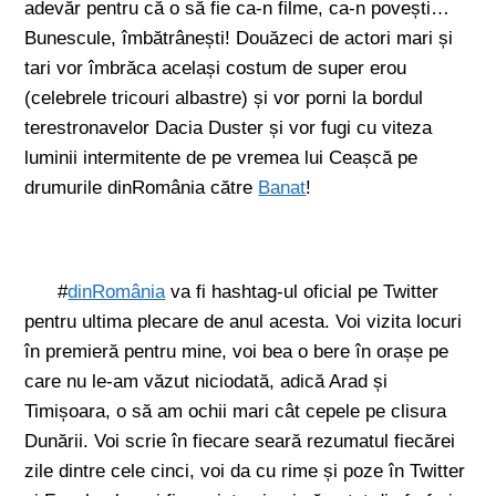
adevăr pentru că o să fie ca-n filme, ca-n povești…
Bunescule, îmbătrânești! Douăzeci de actori mari și
tari vor îmbrăca același costum de super erou
(celebrele tricouri albastre) și vor porni la bordul
terestronavelor Dacia Duster și vor fugi cu viteza
luminii intermitente de pe vremea lui Ceașcă pe
drumurile dinRomânia către
Banat
!
#
dinRomânia
va fi hashtag-ul oficial pe Twitter
pentru ultima plecare de anul acesta. Voi vizita locuri
în premieră pentru mine, voi bea o bere în orașe pe
care nu le-am văzut niciodată, adică Arad și
Timișoara, o să am ochii mari cât cepele pe clisura
Dunării. Voi scrie în fiecare seară rezumatul fiecărei
zile dintre cele cinci, voi da cu rime și poze în Twitter