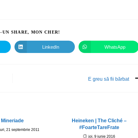
I-UN SHARE, MON CHER!
LinkedIn
WhatsApp
E greu să fii bărbat
Mineriade
Heineken | The Cliché –
#FoarteTareFrate
uri, 21 septembrie 2011
joi, 9 iunie 2016