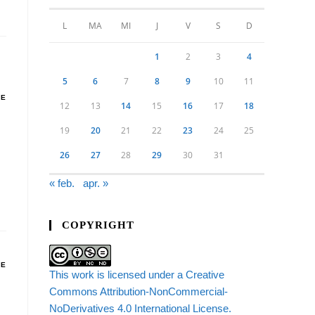
L
MA
MI
J
V
S
D
1
2
3
4
5
6
7
8
9
10
11
DE
12
13
14
15
16
17
18
19
20
21
22
23
24
25
26
27
28
29
30
31
« feb.
apr. »
COPYRIGHT
DE
This work is licensed under a Creative
Commons Attribution-NonCommercial-
NoDerivatives 4.0 International License.