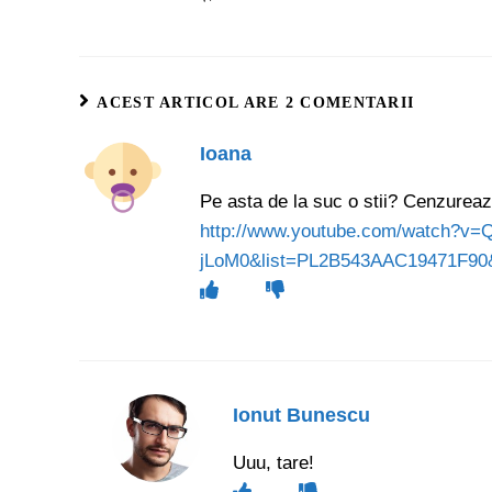
ACEST ARTICOL ARE 2 COMENTARII
Ioana
Pe asta de la suc o stii? Cenzurea
http://www.youtube.com/watch?v
jLoM0&list=PL2B543AAC19471F90&
Ionut Bunescu
Uuu, tare!