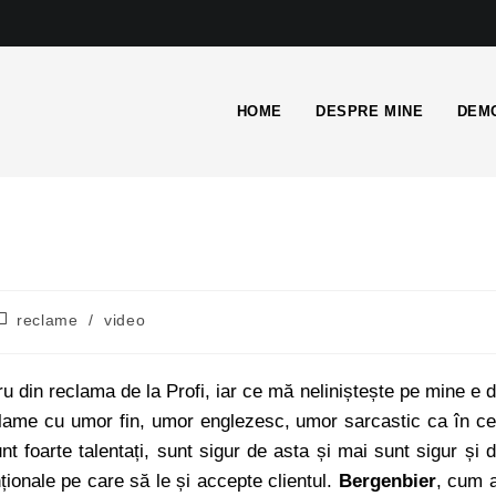
HOME
DESPRE MINE
DEMO
reclame
/
video
u din reclama de la Profi, iar ce mă neliniștește pe mine e 
lame cu umor fin, umor englezesc, umor sarcastic ca în c
nt foarte talentați, sunt sigur de asta și mai sunt sigur și 
ționale pe care să le și accepte clientul.
Bergenbier
, cum 