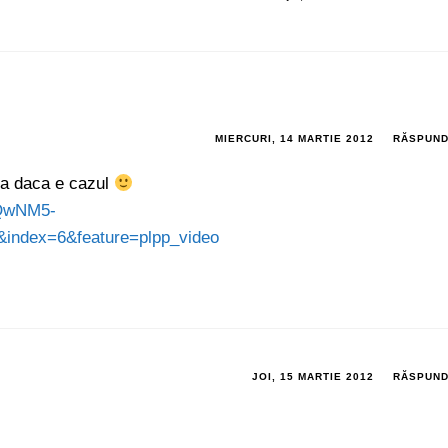
MIERCURI, 14 MARTIE 2012
RĂSPUN
za daca e cazul
=QwNM5-
index=6&feature=plpp_video
JOI, 15 MARTIE 2012
RĂSPUN