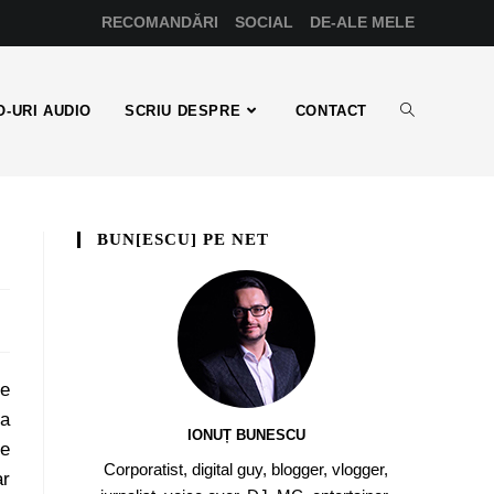
RECOMANDĂRI
SOCIAL
DE-ALE MELE
-URI AUDIO
SCRIU DESPRE
CONTACT
BUN[ESCU] PE NET
de
ea
IONUȚ BUNESCU
de
Corporatist, digital guy, blogger, vlogger,
ar