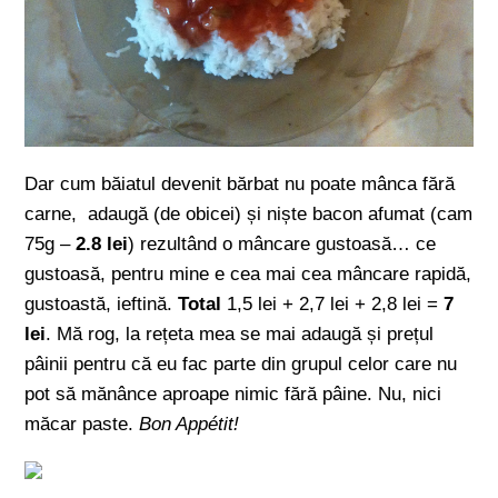
Dar cum băiatul devenit bărbat nu poate mânca fără
carne, adaugă (de obicei) și niște bacon afumat (cam
75g –
2.8 lei
) rezultând o mâncare gustoasă… ce
gustoasă, pentru mine e cea mai cea mâncare rapidă,
gustoastă, ieftină.
Total
1,5 lei + 2,7 lei + 2,8 lei =
7
lei
. Mă rog, la rețeta mea se mai adaugă și prețul
pâinii pentru că eu fac parte din grupul celor care nu
pot să mănânce aproape nimic fără pâine. Nu, nici
măcar paste.
Bon Appétit!