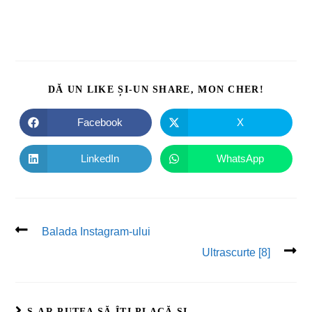
DĂ UN LIKE ȘI-UN SHARE, MON CHER!
Facebook
X
LinkedIn
WhatsApp
Balada Instagram-ului
Ultrascurte [8]
S-AR PUTEA SĂ ÎȚI PLACĂ ȘI