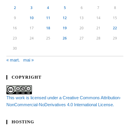
2
3
4
5
6
7
8
9
10
11
12
13
14
15
16
17
18
19
20
21
22
23
24
25
26
27
28
29
30
« mart.
mai »
COPYRIGHT
This work is licensed under a Creative Commons Attribution-
NonCommercial-NoDerivatives 4.0 International License.
HOSTING