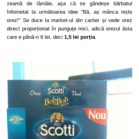
zeamă de lâmâie, așa că se gândeșe bărbatul
înfometat la următoarea idee “Bă, aș mânca niște
orez!” Se duce la market-ul din cartier și vede orez
direct proporționat în punguțe mici, adică orezul ăsta
care e până-n 6 lei, deci
1,5 lei porția
.