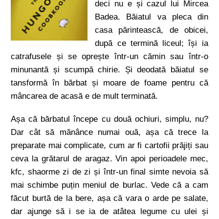
deci nu e și cazul lui Mircea
Badea. Băiatul va pleca din
casa părintească, de obicei,
după ce termină liceul; își ia
catrafusele și se oprește într-un cămin sau într-o
minunantă și scumpă chirie. Și deodată băiatul se
tansformă în bărbat și moare de foame pentru că
mâncarea de acasă e de mult terminată.
Așa că bărbatul începe cu două ochiuri, simplu, nu?
Dar cât să mănânce numai ouă, așa că trece la
preparate mai complicate, cum ar fi cartofii prăjiți sau
ceva la grătarul de aragaz. Vin apoi perioadele mec,
kfc, shaorme zi de zi și într-un final simte nevoia să
mai schimbe puțin meniul de burlac. Vede că a cam
făcut burtă de la bere, așa că vara o arde pe salate,
dar ajunge să i se ia de atâtea legume cu ulei și