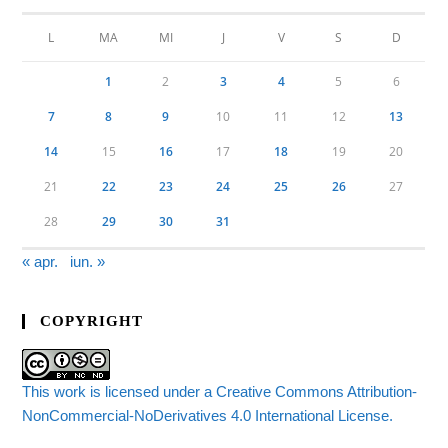
L
MA
MI
J
V
S
D
1
2
3
4
5
6
7
8
9
10
11
12
13
14
15
16
17
18
19
20
21
22
23
24
25
26
27
28
29
30
31
« apr.
iun. »
COPYRIGHT
This work is licensed under a Creative Commons Attribution-
NonCommercial-NoDerivatives 4.0 International License.