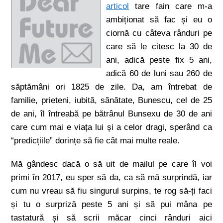
articol
tare fain care m-a
ambiționat să fac și eu o
ciornă cu câteva rânduri pe
care să le citesc la 30 de
ani, adică peste fix 5 ani,
adică 60 de luni sau 260 de
săptămâni ori 1825 de zile. Da, am întrebat de
familie, prieteni, iubită, sănătate, Bunescu, cel de 25
de ani, îl întreabă pe bătrânul Bunsexu de 30 de ani
care cum mai e viața lui și a celor dragi, sperând ca
“predicțiile” dorințe să fie cât mai multe reale.
Mă gândesc dacă o să uit de mailul pe care îl voi
primi în 2017, eu sper să da, ca să mă surprindă, iar
cum nu vreau să fiu singurul surpins, te rog să-ți faci
și tu o surpriză peste 5 ani și să pui mâna pe
tastatură și să scrii măcar cinci rânduri aici