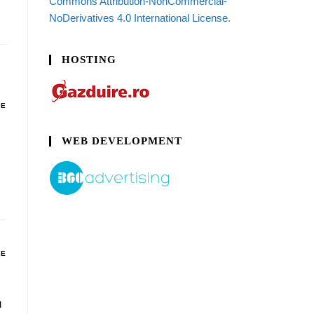
Commons Attribution-NonCommercial-
NoDerivatives 4.0 International License.
HOSTING
DE
WEB DEVELOPMENT
DE
u