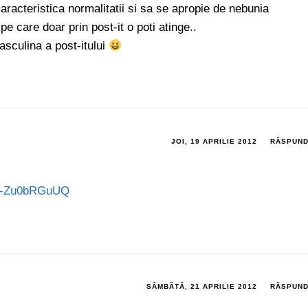
racteristica normalitatii si sa se apropie de nebunia
 pe care doar prin post-it o poti atinge..
sculina a post-itului
JOI, 19 APRILIE 2012
RĂSPUN
=T-Zu0bRGuUQ
SÂMBĂTĂ, 21 APRILIE 2012
RĂSPUN