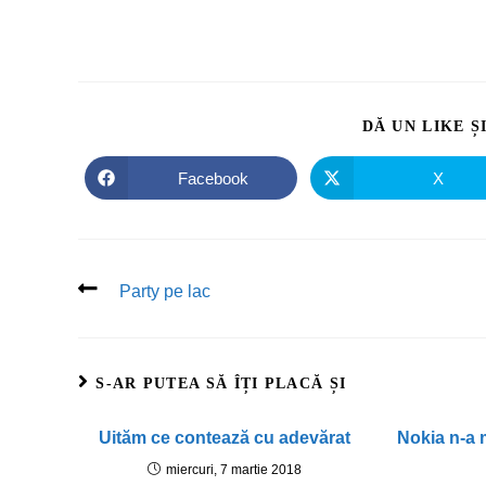
DĂ UN LIKE Ș
Facebook
X
Party pe lac
S-AR PUTEA SĂ ÎȚI PLACĂ ȘI
Uităm ce contează cu adevărat
Nokia n-a m
miercuri, 7 martie 2018