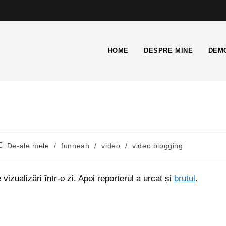
HOME
DESPRE MINE
DEMO
De-ale mele
/
funneah
/
video
/
video blogging
izualizări într-o zi. Apoi reporterul a urcat și
brutul
.