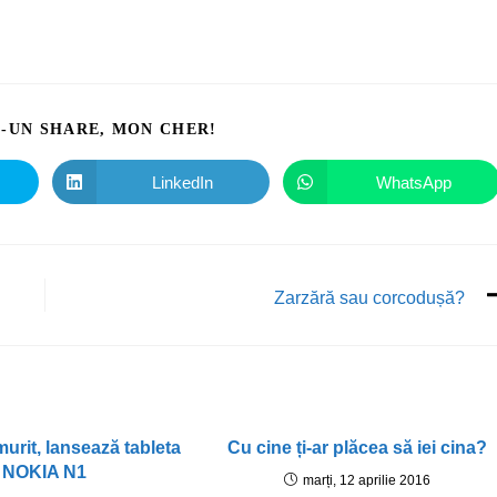
I-UN SHARE, MON CHER!
LinkedIn
WhatsApp
Zarzără sau corcodușă?
urit, lansează tableta
Cu cine ți-ar plăcea să iei cina?
NOKIA N1
marți, 12 aprilie 2016